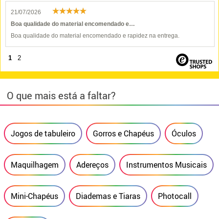
21/07/2026
Boa qualidade do material encomendado e…
Boa qualidade do material encomendado e rapidez na entrega.
1
2
O que mais está a faltar?
Jogos de tabuleiro
Gorros e Chapéus
Óculos
Maquilhagem
Adereços
Instrumentos Musicais
Mini-Chapéus
Diademas e Tiaras
Photocall