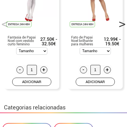
ENTREGA 24H/48H
ENTREGA 24H/48H
Fantasia de Papai
Fato de Papai
27.50€ -
12.99€ -
Noel com vestido
Noel brilhante
32.50€
19.50€
curto feminino
para mulheres
-
+
-
+
ADICIONAR
ADICIONAR
Categorias relacionadas