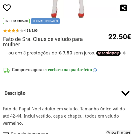
ENTREGA 24H/48H
ÚLTIMAS UNIDADES
4.53/5.00
22.50€
Fato de Sra. Claus de veludo para
mulher
Compre-o agora e
receba-o na
quarta-feira
i
Descrição
Fato de Papai Noel adulto em veludo. Tamanho único válido
até 42-44. Inclui vestido, capa e chapéu, todos em veludo
vermelho.
Guia de tamanhos
Ref: 9381