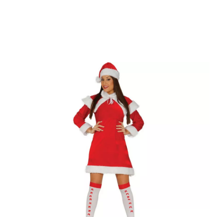
início
Fatos de Natal
Fatos para festas
Fato de Sra. Claus de veludo para