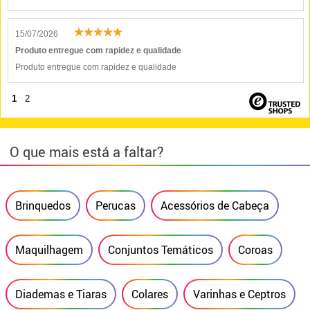
15/07/2026
Produto entregue com rapidez e qualidade
Produto entregue com rapidez e qualidade
1
2
O que mais está a faltar?
Brinquedos
Perucas
Acessórios de Cabeça
Maquilhagem
Conjuntos Temáticos
Coroas
Diademas e Tiaras
Colares
Varinhas e Ceptros