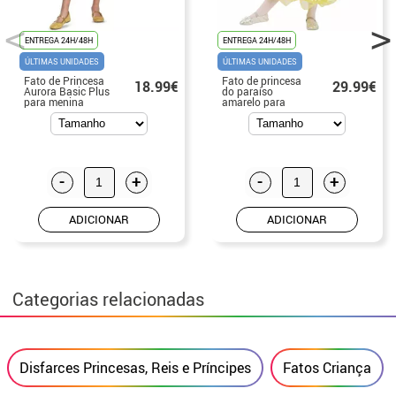
ENTREGA 24H/48H
ENTREGA 24H/48H
ÚLTIMAS UNIDADES
ÚLTIMAS UNIDADES
Fato de Princesa
Fato de princesa
18.99€
29.99€
Aurora Basic Plus
do paraíso
para menina
amarelo para
meninas
-
+
-
+
ADICIONAR
ADICIONAR
Categorias relacionadas
Disfarces Princesas, Reis e Príncipes
Fatos Criança