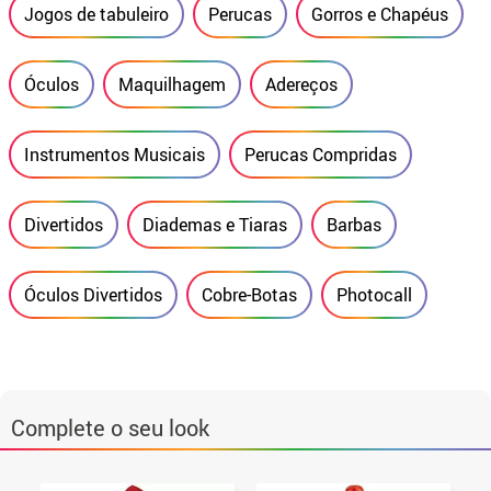
Jogos de tabuleiro
Perucas
Gorros e Chapéus
Óculos
Maquilhagem
Adereços
Instrumentos Musicais
Perucas Compridas
Divertidos
Diademas e Tiaras
Barbas
Óculos Divertidos
Cobre-Botas
Photocall
Complete o seu look