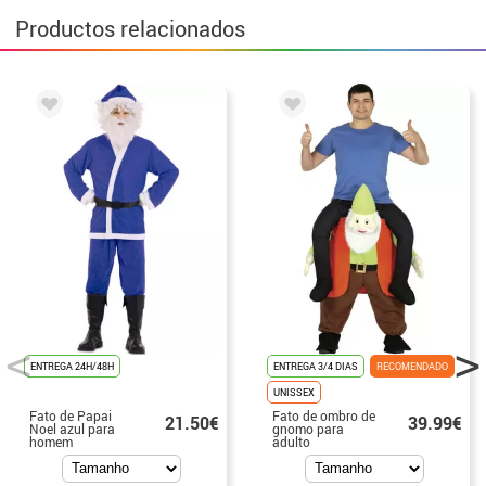
Productos relacionados
ENTREGA 24H/48H
ENTREGA 3/4 DIAS
RECOMENDADO
UNISSEX
Fato de Papai
Fato de ombro de
21.50€
39.99€
Noel azul para
gnomo para
homem
adulto