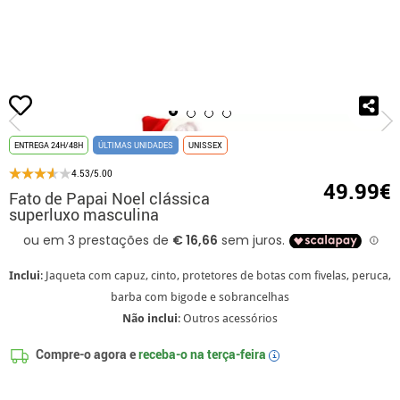
início
Fatos de Natal
Fatos para festas
Fato de Papai Noel clássica super
ENTREGA 24H/48H
ÚLTIMAS UNIDADES
UNISSEX
4.53/5.00
49.99€
Fato de Papai Noel clássica
superluxo masculina
Inclui
: Jaqueta com capuz, cinto, protetores de botas com fivelas, peruca,
barba com bigode e sobrancelhas
Não inclui
: Outros acessórios
Compre-o agora e
receba-o na
terça-feira
i