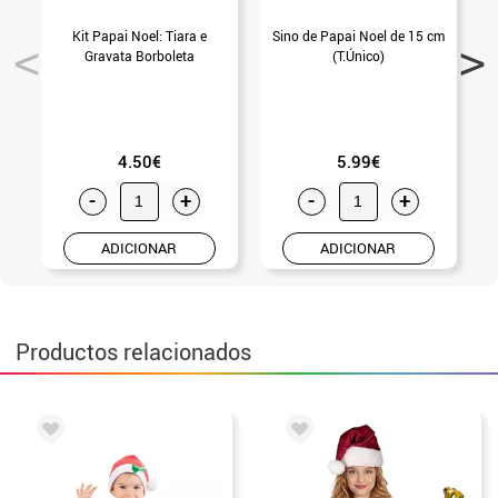
Kit Papai Noel: Tiara e
Sino de Papai Noel de 15 cm
B
Gravata Borboleta
(T.Único)
i
4.50€
5.99€
-
+
-
+
ADICIONAR
ADICIONAR
Productos relacionados