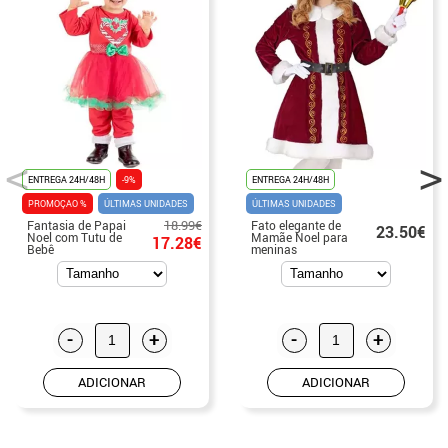
ENTREGA 24H/48H
-9%
ENTREGA 24H/48H
PROMOÇAO %
ÚLTIMAS UNIDADES
ÚLTIMAS UNIDADES
18.99€
Fantasia de Papai
Fato elegante de
23.50€
Noel com Tutu de
Mamãe Noel para
17.28€
Bebê
meninas
-
+
-
+
ADICIONAR
ADICIONAR