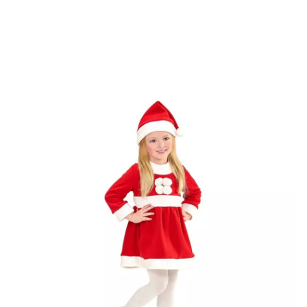
início
Fatos de Natal
Fatos para festas
Fato de Mamãe Noel para meninas