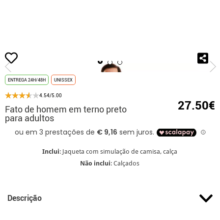
início
Fatos
Fatos para festas
Disfrazzes - Disfarces para o Dia do Orgulh
ENTREGA 24H/48H
UNISSEX
4.54/5.00
27.50€
Fato de homem em terno preto
para adultos
Inclui
: Jaqueta com simulação de camisa, calça
Não inclui
: Calçados
Descrição