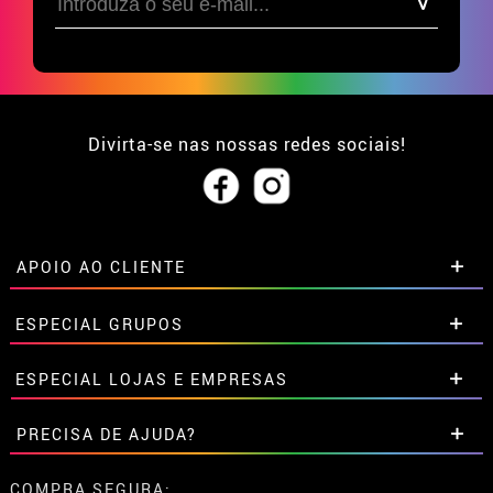
Divirta-se nas nossas redes sociais!
APOIO AO CLIENTE
• Sobre nós
ESPECIAL GRUPOS
• Condições de venda
• Aviso legal
e
Privacidade
Descontos especiais para grupos.
ESPECIAL LOJAS E EMPRESAS
• Atendimento ao cliente
Entre em contato connosco aqui
• Utilização de cookies
Descontos especiais para grupos.
PRECISA DE AJUDA?
•
Configuração de cookies
Entre em contato connosco aqui
Ainda não colocei a minha ordem
COMPRA SEGURA: