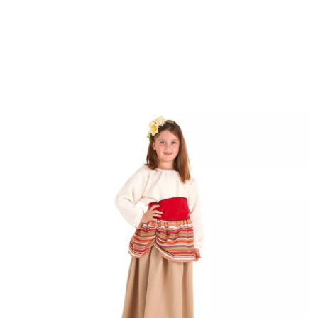
início
Fatos de Natal
Fatos para festas
Fato de Carlota Medieval Campon