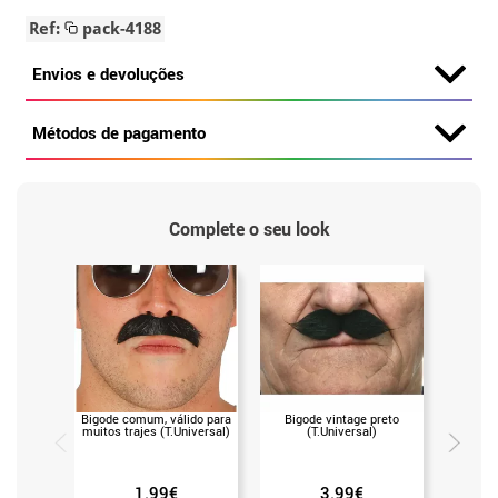
Ref:
pack-4188
Envios e devoluções
Métodos de pagamento
Complete o seu look
Bigode comum, válido para
Bigode vintage preto
Chapé
muitos trajes (T.Universal)
(T.Universal)
floca
1.99€
3.99€