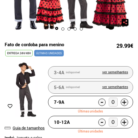
Fato de cordoba para menino
29.99€
ENTREGA 24H/48H
ÚLTIMAS UNIDADES
3-4A
ver semelhantes
indisponível
5-6A
ver semelhantes
indisponível
-
+
7-9A
Últimas unidades
-
+
10-12A
Guia de tamanhos
Últimas unidades
Inclui
: Jaqueta e calça