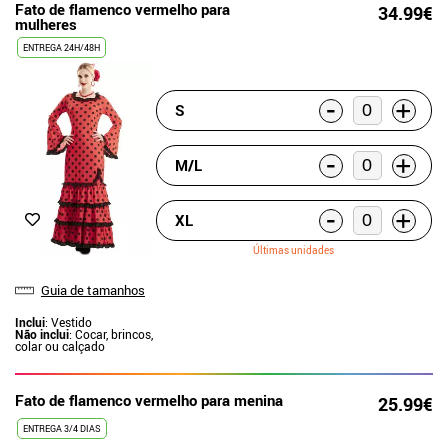
Fato de flamenco vermelho para
34.99€
mulheres
ENTREGA 24H/48H
-
+
S
-
+
M/L
-
+
XL
Últimas unidades
Guia de tamanhos
Inclui
: Vestido
Não inclui
: Cocar, brincos,
colar ou calçado
Fato de flamenco vermelho para menina
25.99€
ENTREGA 3/4 DIAS