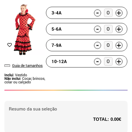
-
+
3-4A
-
+
5-6A
-
+
7-9A
-
+
10-12A
Guia de tamanhos
Inclui
: Vestido
Não inclui
: Cocar, brincos,
colar ou calçado
Resumo da sua seleção
TOTAL:
0.00€