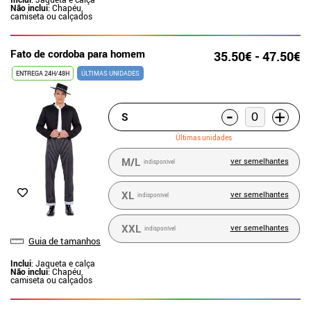
Não inclui
: Chapéu,
camiseta ou calçados
Fato de cordoba para homem
35.50€ - 47.50€
ENTREGA 24H/48H
ÚLTIMAS UNIDADES
-
+
S
Últimas unidades
M/L
ver semelhantes
indisponível
XL
ver semelhantes
indisponível
XXL
ver semelhantes
indisponível
Guia de tamanhos
Inclui
: Jaqueta e calça
Não inclui
: Chapéu,
camiseta ou calçados