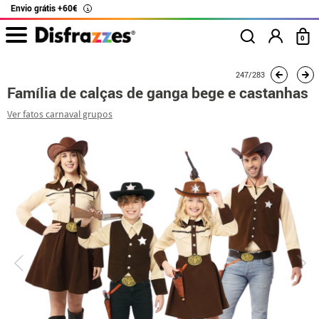
Envio grátis +60€
i
0
início
Fatos
Fatos de grupo
Família de calças de ganga bege e castanhas
247/283
Família de calças de ganga bege e castanhas
Ver fatos carnaval grupos