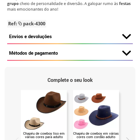
grupo
cheio de personalidade e diversão. A galopar rumo às
festas
mais emocionantes do ano!
Ref:
pack-4300
Envios e devoluções
Métodos de pagamento
Complete o seu look
Chapéu de cowboy liso em
Chapéu de cowboy em várias
Chapéu
várias cores para adulto
cores com cordão adulto
textur