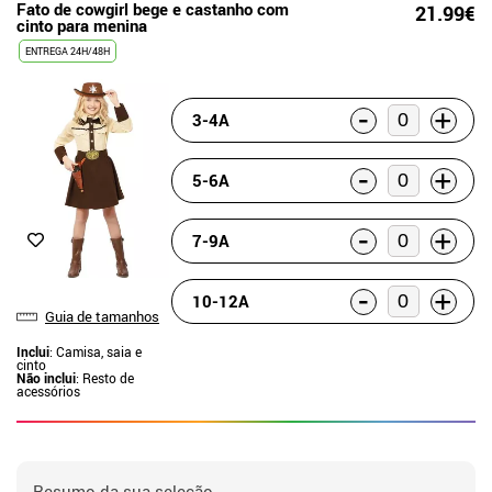
Fato de cowgirl bege e castanho com
21.99€
cinto para menina
ENTREGA 24H/48H
-
+
3-4A
-
+
5-6A
-
+
7-9A
-
+
10-12A
Guia de tamanhos
Inclui
: Camisa, saia e
cinto
Não inclui
: Resto de
acessórios
Resumo da sua seleção