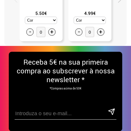
adulto 
5.50€
4.99€
-
+
-
+
-
Receba
5€ na sua primeira
compra ao subscrever à nossa
newsletter *
*Compras acima de 50€