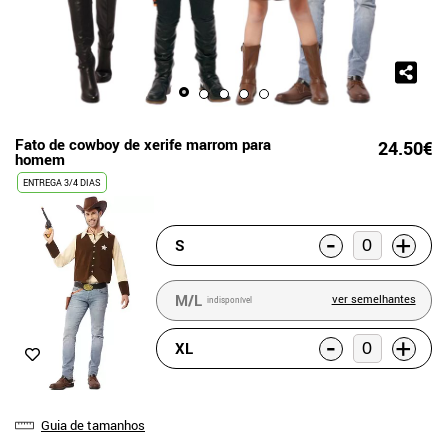
Fato de cowboy de xerife marrom para
24.50€
homem
ENTREGA 3/4 DIAS
-
+
S
M/L
ver semelhantes
indisponível
-
+
XL
Guia de tamanhos