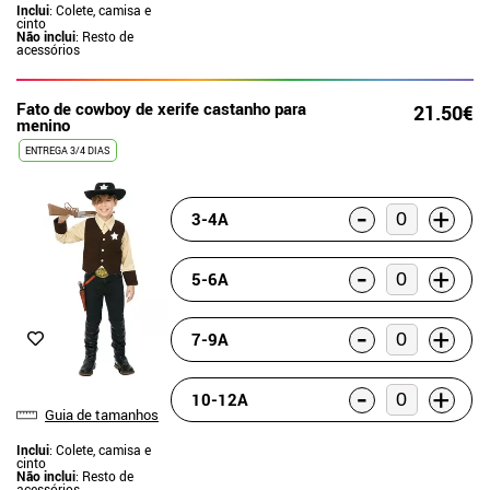
Inclui
: Colete, camisa e
cinto
Não inclui
: Resto de
acessórios
Fato de cowboy de xerife castanho para
21.50€
menino
ENTREGA 3/4 DIAS
-
+
3-4A
-
+
5-6A
-
+
7-9A
-
+
10-12A
Guia de tamanhos
Inclui
: Colete, camisa e
cinto
Não inclui
: Resto de
acessórios