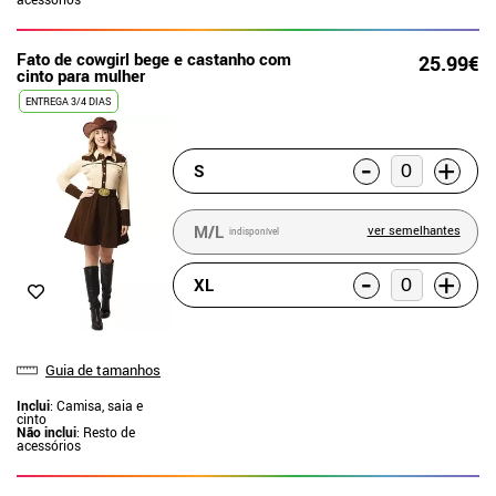
Fato de cowgirl bege e castanho com
25.99€
cinto para mulher
ENTREGA 3/4 DIAS
-
+
S
M/L
ver semelhantes
indisponível
-
+
XL
Guia de tamanhos
Inclui
: Camisa, saia e
cinto
Não inclui
: Resto de
acessórios