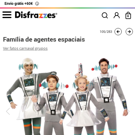
Envio grátis +60€
i
0
início
Fatos
Fatos de grupo
Família de agentes espaciais
105/283
Família de agentes espaciais
Ver fatos carnaval grupos