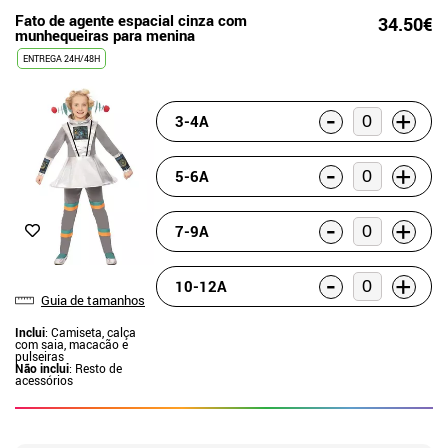
Fato de agente espacial cinza com
34.50€
munhequeiras para menina
ENTREGA 24H/48H
-
+
3-4A
-
+
5-6A
-
+
7-9A
-
+
10-12A
Guia de tamanhos
Inclui
: Camiseta, calça
com saia, macacão e
pulseiras
Não inclui
: Resto de
acessórios