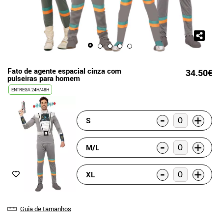
Fato de agente espacial cinza com
34.50€
pulseiras para homem
ENTREGA 24H/48H
-
+
S
-
+
M/L
-
+
XL
Guia de tamanhos