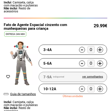
Inclui
: Camiseta, calça
com macacão e pulseiras
Não inclui
: Resto de
acessórios
Fato de Agente Espacial cinzento com
29.99€
munhequeiras para criança
ENTREGA 24H/48H
-
+
3-4A
-
+
5-6A
7-9A
ver semelhantes
indisponível
-
+
10-12A
Guia de tamanhos
Últimas unidades
Inclui
: Camiseta, calça
com macacão e pulseiras
Não inclui
: Resto de
acessórios