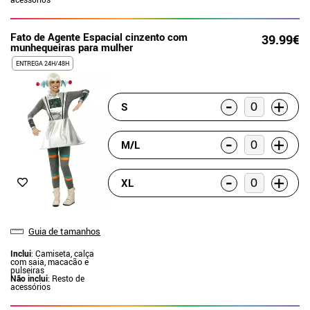
Fato de Agente Espacial cinzento com
39.99€
munhequeiras para mulher
ENTREGA 24H/48H
-
+
S
-
+
M/L
-
+
XL
Guia de tamanhos
Inclui
: Camiseta, calça
com saia, macacão e
pulseiras
Não inclui
: Resto de
acessórios