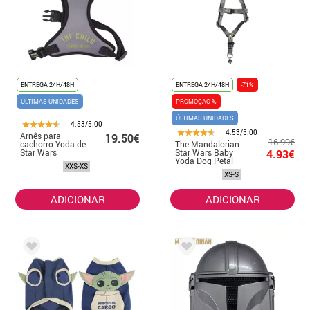
ENTREGA 24H/48H
ENTREGA 24H/48H
-71%
ÚLTIMAS UNIDADES
PROMOÇAO %
ÚLTIMAS UNIDADES
4.53/5.00
4.53/5.00
Arnês para
19.50€
16.99€
cachorro Yoda de
The Mandalorian
Star Wars
Star Wars Baby
4.93€
Mandaloriano
Yoda Dog Petal
XXS-XS
XS-S
ADICIONAR
ADICIONAR