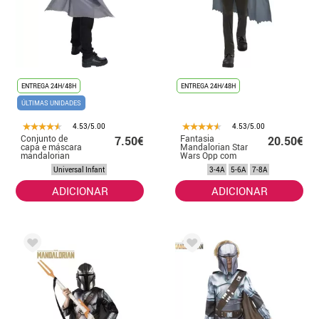
ENTREGA 24H/48H
ENTREGA 24H/48H
ÚLTIMAS UNIDADES
4.53/5.00
4.53/5.00
Conjunto de
Fantasia
7.50€
20.50€
capa e máscara
Mandalorian Star
mandalorian
Wars Opp com
para meninos
máscara para
Universal Infant
3-4A
5-6A
7-8A
criança
ADICIONAR
ADICIONAR