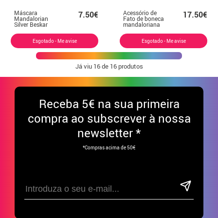
Máscara
Acessório de
7.50€
17.50€
Mandalorian
Fato de boneca
Silver Beskar
mandaloriana
para crianças
Baby Yoda
Esgotado - Me avise
Esgotado - Me avise
Já viu
16
de 16 produtos
Receba
5€ na sua primeira
compra ao subscrever à nossa
newsletter *
*Compras acima de 50€