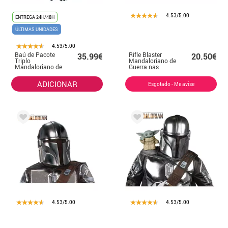
4.53/5.00
ENTREGA 24H/48H
ÚLTIMAS UNIDADES
4.53/5.00
Baú de Pacote
Rifle Blaster
35.99€
20.50€
Triplo
Mandaloriano de
Mandaloriano de
Guerra nas
Guerra nas
Estrelas de 106
Estrelas
cm
ADICIONAR
Esgotado - Me avise
4.53/5.00
4.53/5.00