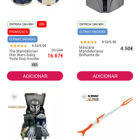
ENTREGA 24H/48H
-20%
ENTREGA 24H/48H
PROMOÇAO %
ÚLTIMAS UNIDADES
ÚLTIMAS UNIDADES
4.53/5.00
4.53/5.00
Máscara
4.50€
20.84€
The Mandalorian
Mandaloriana
Star Wars Baby
16.67€
Brilhante de
Yoda Dog Hoodie
Guerra nas
Estrelas Infantil
XXS
ADICIONAR
ADICIONAR