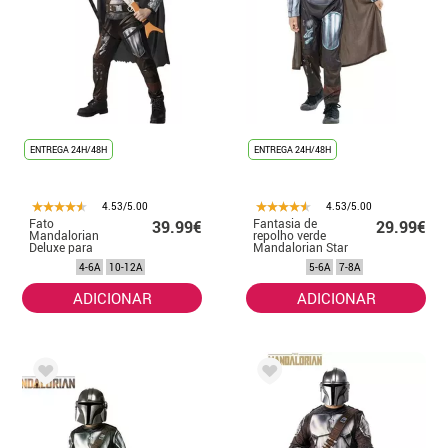
ENTREGA 24H/48H
ENTREGA 24H/48H
4.53/5.00
4.53/5.00
Fato
Fantasia de
39.99€
29.99€
Mandalorian
repolho verde
Deluxe para
Mandalorian Star
Meninos
Wars em caixa
4-6A
10-12A
5-6A
7-8A
para meninos
ADICIONAR
ADICIONAR