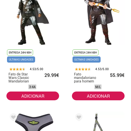
ENTREGA 24H/48H
ENTREGA 24H/48H
ÚLTIMAS UNIDADES
ÚLTIMAS UNIDADES
4.53/5.00
4.53/5.00
Fato de Star
Fato
29.99€
55.99€
Wars Classic
mandaloriano
Mandalorian
para homem
com capa para
3-4A
M/L
menino
ADICIONAR
ADICIONAR