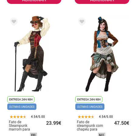
ENTREGA 24H/48H
ENTREGA 24H/48H
ÚLTIMAS UNIDADES
ÚLTIMAS UNIDADES
4.54/5.00
4.54/5.00
Fato de
Fato de
23.99€
47.50€
Steampunk
steampunk com
marrom para
chapéu para
mulher
mulher
XXL
M/L