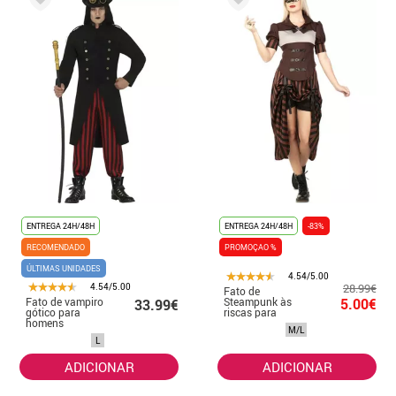
ENTREGA 24H/48H
ENTREGA 24H/48H
-83%
RECOMENDADO
PROMOÇAO %
ÚLTIMAS UNIDADES
4.54/5.00
4.54/5.00
28.99€
Fato de
Fato de vampiro
Steampunk às
5.00€
33.99€
gótico para
riscas para
homens
mulher
M/L
L
ADICIONAR
ADICIONAR