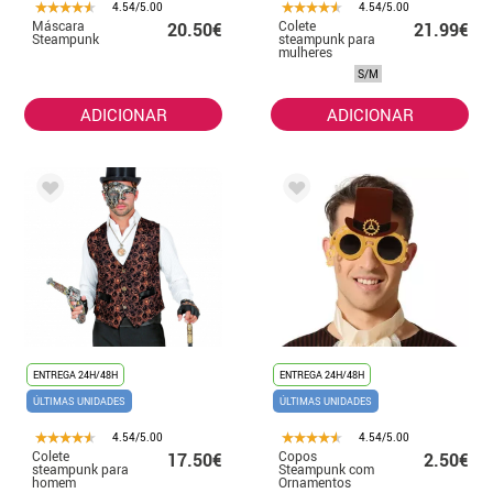
4.54/5.00
4.54/5.00
Máscara
Colete
20.50€
21.99€
Steampunk
steampunk para
mulheres
S/M
ADICIONAR
ADICIONAR
ENTREGA 24H/48H
ENTREGA 24H/48H
ÚLTIMAS UNIDADES
ÚLTIMAS UNIDADES
4.54/5.00
4.54/5.00
Colete
Copos
17.50€
2.50€
steampunk para
Steampunk com
homem
Ornamentos