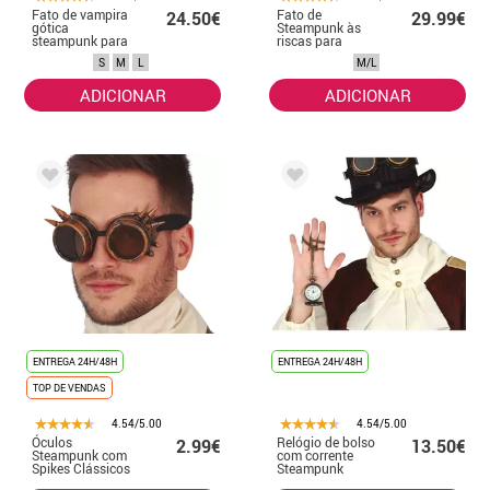
Fato de vampira
Fato de
24.50€
29.99€
gótica
Steampunk às
steampunk para
riscas para
mulheres
homem
S
M
L
M/L
ADICIONAR
ADICIONAR
ENTREGA 24H/48H
ENTREGA 24H/48H
TOP DE VENDAS
4.54/5.00
4.54/5.00
Óculos
Relógio de bolso
2.99€
13.50€
Steampunk com
com corrente
Spikes Clássicos
Steampunk
para Adultos