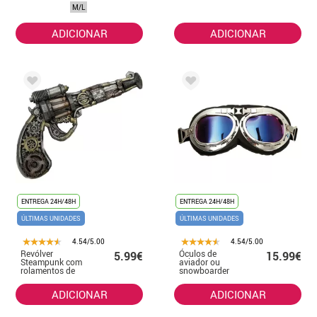
M/L
ADICIONAR
ADICIONAR
ENTREGA 24H/48H
ENTREGA 24H/48H
ÚLTIMAS UNIDADES
ÚLTIMAS UNIDADES
4.54/5.00
4.54/5.00
Revólver
Óculos de
5.99€
15.99€
Steampunk com
aviador ou
rolamentos de
snowboarder
espuma 31x18
cm
ADICIONAR
ADICIONAR