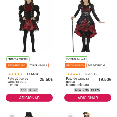
ENTREGA 24H/48H
ENTREGA 24H/48H
RECOMENDADO
TOP DE VENDAS
RECOMENDADO
TOP DE VENDAS
4.54/5.00
4.54/5.00
Fato gótico de
Fato de vampira
25.50€
19.50€
vampira para
gótica
menina
steampunk para
meninas
7-9A
10-12A
5-6A
7-9A
10-12A
ADICIONAR
ADICIONAR