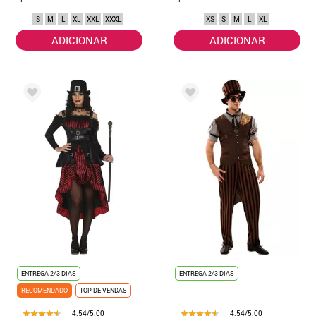
S
M
L
XL
XXL
XXXL
XS
S
M
L
XL
ADICIONAR
ADICIONAR
ENTREGA 2/3 DIAS
ENTREGA 2/3 DIAS
RECOMENDADO
TOP DE VENDAS
4.54/5.00
4.54/5.00