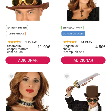
ENTREGA 24H/48H
ENTREGA 24H/48H
TOP DE VENDAS
ÚLTIMAS UNIDADES
4.54/5.00
4.54/5.00
Steampunk
Pingente de
11.99€
4.50€
chapéu marrom
chave
com óculos
Steampunk de 7
cm
ADICIONAR
ADICIONAR