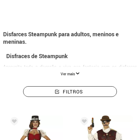
Disfarces Steampunk para adultos, meninos e
meninas.
Disfraces de Steampunk
Aproveite toda a diversão e viva sua fantasia com os disfarces
Steampunk que temos disponíveis, temos ampla variedade para
Ver mais
combinar como você gosta. Vê o nosso catálogo onde vais
encontrar a maior variedade e sê o centro das atenções onde quer
que vás.
FILTROS
Surpreenda a todos com estes disfarces, desde o caminho a sua
festa, até quando chegar à reunião. Conheça nosso catálogo com a
maior variedade de roupas e acessórios retro futurísticos e ficção
científica que darão esse toque original de tendência Steampunk
que tanto procurava.
Disfarce Steampunk