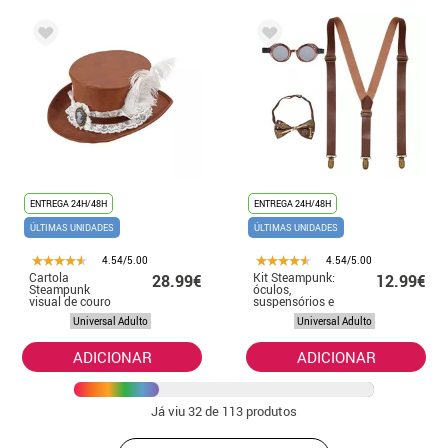
ENTREGA 24H/48H
ENTREGA 24H/48H
ÚLTIMAS UNIDADES
ÚLTIMAS UNIDADES
4.54/5.00
4.54/5.00
Cartola
Kit Steampunk:
28.99€
12.99€
Steampunk
óculos,
visual de couro
suspensórios e
envelhecido
gravata
Universal Adulto
Universal Adulto
borboleta
ADICIONAR
ADICIONAR
Já viu
32
de 113 produtos