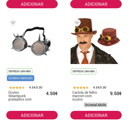
ADICIONAR
ADICIONAR
ENTREGA 24H/48H
ENTREGA 24H/48H
ÚLTIMAS UNIDADES
4.54/5.00
4.54/5.00
Óculos
Cartola de feltro
4.50€
9.50€
Steampunk
marrom com
prateados com
óculos
pontas
Universal Adulto
ADICIONAR
ADICIONAR