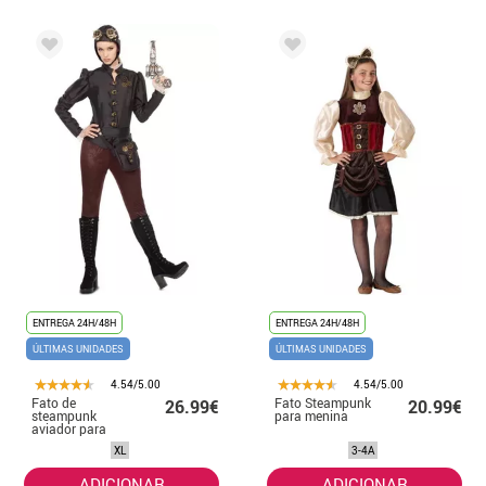
ENTREGA 24H/48H
ENTREGA 24H/48H
ÚLTIMAS UNIDADES
ÚLTIMAS UNIDADES
4.54/5.00
4.54/5.00
Fato de
Fato Steampunk
26.99€
20.99€
steampunk
para menina
aviador para
mulher
XL
3-4A
ADICIONAR
ADICIONAR