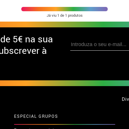
Já viu
1
de 1 produtos
 de
5€ na sua
ubscrever à
Div
ESPECIAL GRUPOS