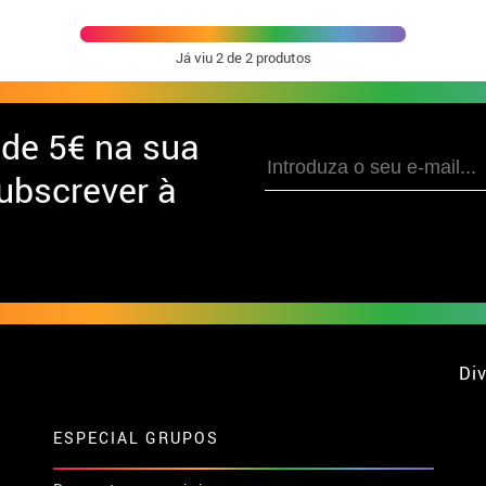
Já viu
2
de 2 produtos
 de
5€ na sua
ubscrever à
Div
ESPECIAL GRUPOS