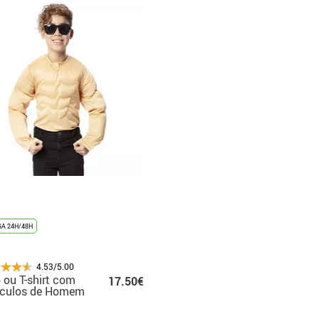
A 24H/48H
4.53/5.00
 ou T-shirt com
17.50€
culos de Homem
e para criança