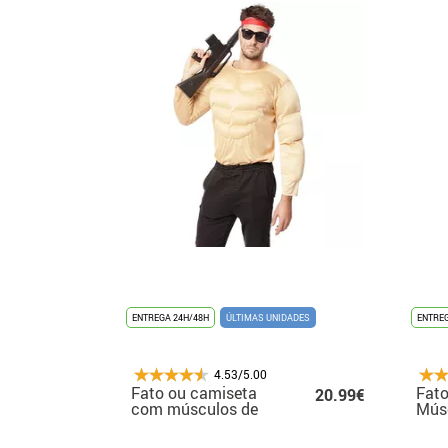
ENTREGA 24H/48H
ÚLTIMAS UNIDADES
ENTREG
4.53/5.00
Fato ou camiseta
Fato
20.99€
com músculos de
Mús
homem forte para
Fort
homem