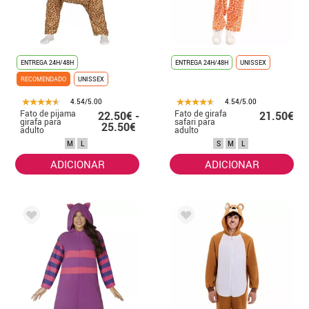
ENTREGA 24H/48H
ENTREGA 24H/48H
UNISSEX
RECOMENDADO
UNISSEX
4.54/5.00
4.54/5.00
Fato de pijama
Fato de girafa
22.50€ -
21.50€
girafa para
safari para
25.50€
adulto
adulto
M
L
S
M
L
ADICIONAR
ADICIONAR