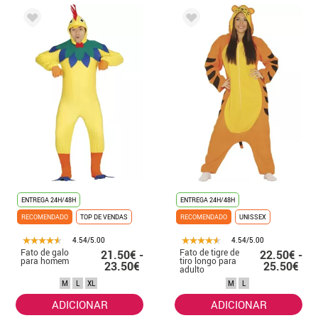
ENTREGA 24H/48H
ENTREGA 24H/48H
RECOMENDADO
TOP DE VENDAS
RECOMENDADO
UNISSEX
4.54/5.00
4.54/5.00
Fato de galo
Fato de tigre de
21.50€ -
22.50€ -
para homem
tiro longo para
23.50€
25.50€
adulto
M
L
XL
M
L
ADICIONAR
ADICIONAR