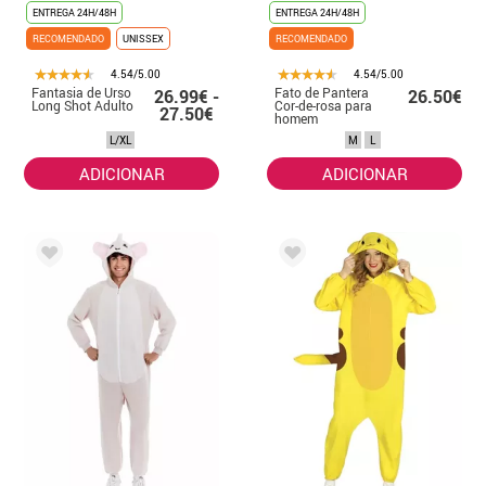
ENTREGA 24H/48H
ENTREGA 24H/48H
RECOMENDADO
UNISSEX
RECOMENDADO
4.54/5.00
4.54/5.00
Fantasia de Urso
Fato de Pantera
26.99€ -
26.50€
Long Shot Adulto
Cor-de-rosa para
27.50€
homem
L/XL
M
L
ADICIONAR
ADICIONAR