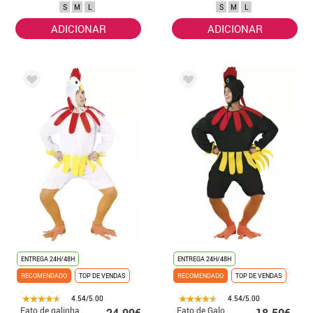
S
M
L
S
M
L
ADICIONAR
ADICIONAR
ENTREGA 24H/48H
ENTREGA 24H/48H
RECOMENDADO
TOP DE VENDAS
RECOMENDADO
TOP DE VENDAS
4.54/5.00
4.54/5.00
Fato de galinha
Fato de Galo
24.99€
18.50€ -