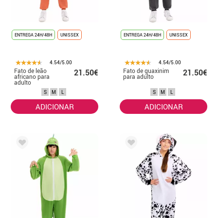
ENTREGA 24H/48H
UNISSEX
ENTREGA 24H/48H
UNISSEX
4.54/5.00
4.54/5.00
Fato de leão
Fato de guaxinim
21.50€
21.50€
africano para
para adulto
adulto
S
M
L
S
M
L
ADICIONAR
ADICIONAR