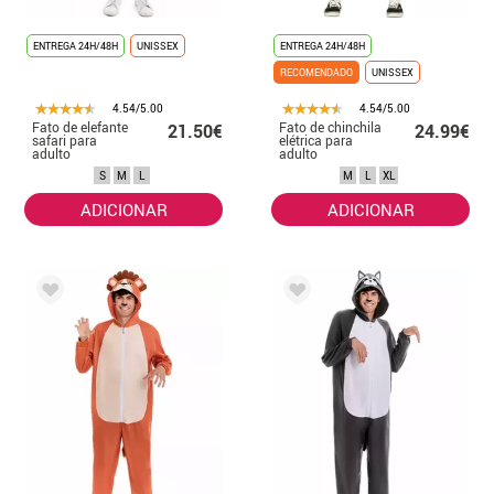
ENTREGA 24H/48H
UNISSEX
ENTREGA 24H/48H
RECOMENDADO
UNISSEX
4.54/5.00
4.54/5.00
Fato de elefante
Fato de chinchila
21.50€
24.99€
safari para
elétrica para
adulto
adulto
S
M
L
M
L
XL
ADICIONAR
ADICIONAR