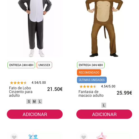
ENTREGA 24H/48H
UNISSEX
ENTREGA 24H/48H
RECOMENDADO
ÚLTIMAS UNIDADES
4.54/5.00
4.54/5.00
Fato de Lobo
21.50€
Cinzento para
Fantasia de
25.99€
adulto
macaco adulto
S
M
L
L
ADICIONAR
ADICIONAR