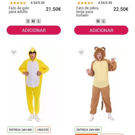
4.54/5.00
4.54/5.00
Fato de galo
Fato de zebra
21.50€
22.50€
para adulto
larga para
homem
S
M
L
M
L
ADICIONAR
ADICIONAR
ENTREGA 24H/48H
UNISSEX
ENTREGA 24H/48H