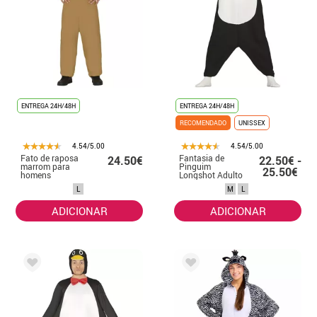
ENTREGA 24H/48H
ENTREGA 24H/48H
RECOMENDADO
UNISSEX
4.54/5.00
4.54/5.00
Fato de raposa
Fantasia de
24.50€
22.50€ -
marrom para
Pinguim
25.50€
homens
Longshot Adulto
L
M
L
ADICIONAR
ADICIONAR