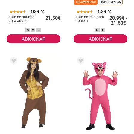
RECOMENDADO
TOP DE VENDAS
4.54/5.00
4.54/5.00
Fato de patinho
Fato de leão para
21.50€
20.99€ -
para adulto
homem
21.50€
S
M
L
M
L
ADICIONAR
ADICIONAR