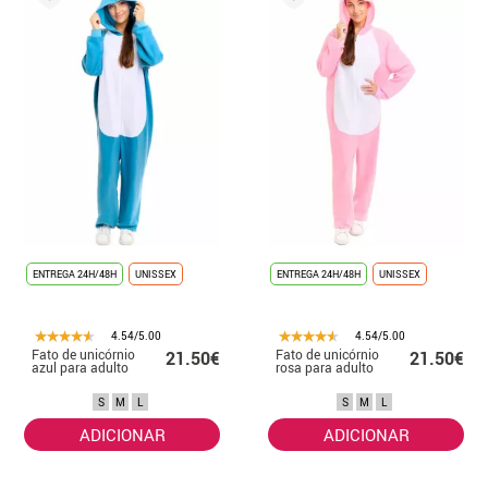
ENTREGA 24H/48H
UNISSEX
ENTREGA 24H/48H
UNISSEX
4.54/5.00
4.54/5.00
Fato de unicórnio
Fato de unicórnio
21.50€
21.50€
azul para adulto
rosa para adulto
S
M
L
S
M
L
ADICIONAR
ADICIONAR