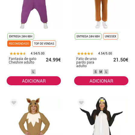
ENTREGA 24H/48H
ENTREGA 24H/48H
UNISSEX
RECOMENDADO
TOP DE VENDAS
4.54/5.00
4.54/5.00
Fantasia de gato
Fato de urso
24.99€
21.50€
Cheshire adulto
pardo para
adulto
L
S
M
L
ADICIONAR
ADICIONAR