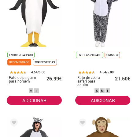
ENTREGA 24H/48H
ENTREGA 24H/48H
UNISSEX
RECOMENDADO
TOP DE VENDAS
4.54/5.00
4.54/5.00
Fato de pinguim
Fato de zebra
26.99€
21.50€
para homem
safari para
adulto
M
L
S
M
L
ADICIONAR
ADICIONAR