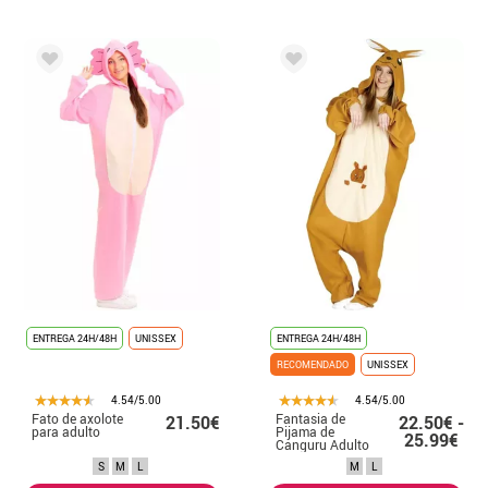
ENTREGA 24H/48H
UNISSEX
ENTREGA 24H/48H
RECOMENDADO
UNISSEX
4.54/5.00
4.54/5.00
Fato de axolote
Fantasia de
21.50€
22.50€ -
para adulto
Pijama de
25.99€
Canguru Adulto
S
M
L
M
L