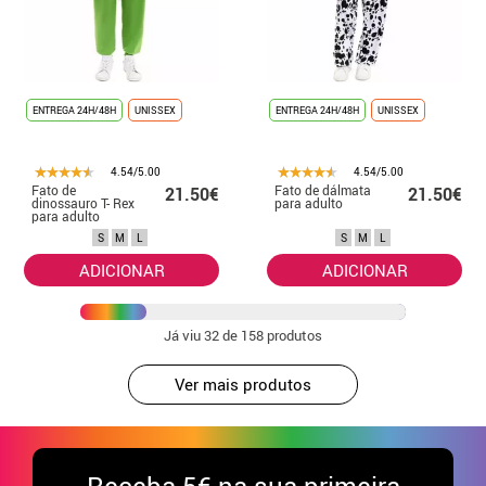
ENTREGA 24H/48H
UNISSEX
ENTREGA 24H/48H
UNISSEX
4.54/5.00
4.54/5.00
Fato de
Fato de dálmata
21.50€
21.50€
dinossauro T- Rex
para adulto
para adulto
S
M
L
S
M
L
ADICIONAR
ADICIONAR
Já viu
32
de 158 produtos
Ver mais produtos
Receba
5€ na sua primeira