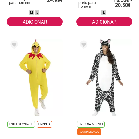
para homem
preto para
20.50€
homem
M
L
L
ADICIONAR
ADICIONAR
ENTREGA 24H/48H
UNISSEX
ENTREGA 24H/48H
RECOMENDADO