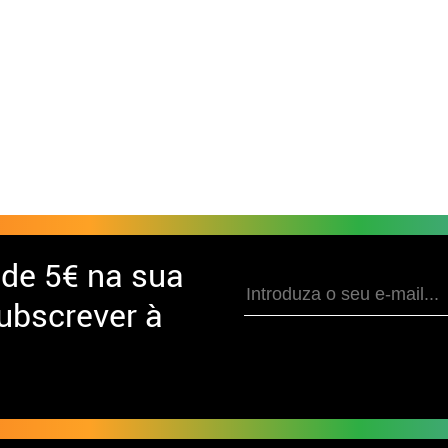
 de
5€ na sua
ubscrever à