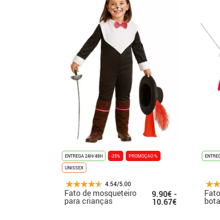
ENTREGA 24H/48H
-25%
PROMOÇAO %
ENTREG
UNISSEX
4.54/5.00
Fato de mosqueteiro
Fato
9.90€ -
para crianças
bota
10.67€