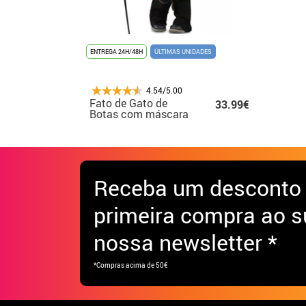
ENTREGA 24H/48H
ÚLTIMAS UNIDADES
4.54/5.00
Fato de Gato de
33.99€
Botas com máscara
para criança
Receba
um desconto
primeira compra ao s
nossa newsletter *
*Compras acima de 50€