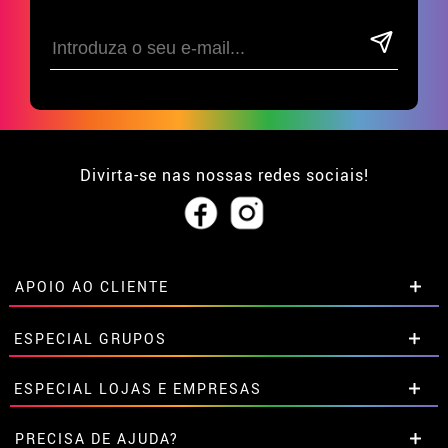
Divirta-se nas nossas redes sociais!
APOIO AO CLIENTE
• Sobre nós
ESPECIAL GRUPOS
• Condições de venda
• Aviso legal
e
Privacidade
Descontos especiais para grupos.
ESPECIAL LOJAS E EMPRESAS
• Atendimento ao cliente
Entre em contato connosco aqui
• Utilização de cookies
Descontos especiais para grupos.
PRECISA DE AJUDA?