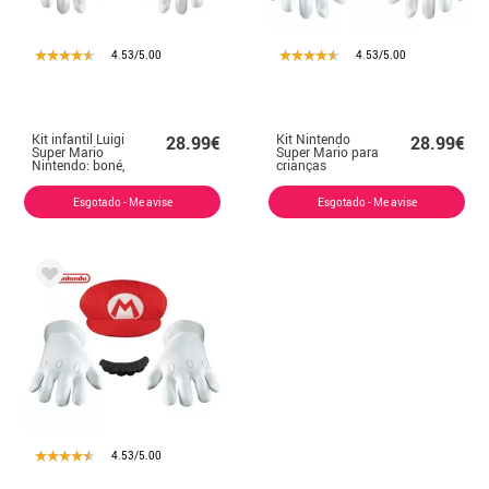
4.53/5.00
4.53/5.00
Kit infantil Luigi
Kit Nintendo
28.99€
28.99€
Super Mario
Super Mario para
Nintendo: boné,
crianças
luvas e bigode
Esgotado - Me avise
Esgotado - Me avise
4.53/5.00