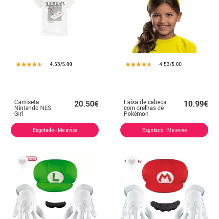
4.53/5.00
4.53/5.00
Camiseta
Faixa de cabeça
20.50€
10.99€
Nintendo NES
com orelhas de
Girl
Pokémon
Pikachu para
crianças
Esgotado - Me avise
Esgotado - Me avise