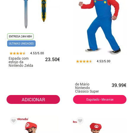
ENTREGA 24H/48H
ÚLTIMAS UNIDADES
4.53/5.00
Espada com
23.50€
4.53/5.00
estojo da
Nintendo Zelda
de Mário
39.99€
Nintendo
Clássico Super
Mario Brothers
Masculino
ADICIONAR
Esgotado - Me avise