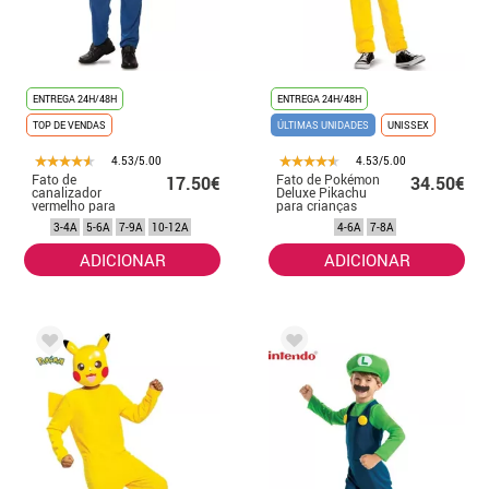
ENTREGA 24H/48H
ENTREGA 24H/48H
TOP DE VENDAS
ÚLTIMAS UNIDADES
UNISSEX
4.53/5.00
4.53/5.00
Fato de
Fato de Pokémon
17.50€
34.50€
canalizador
Deluxe Pikachu
vermelho para
para crianças
menino
3-4A
5-6A
7-9A
10-12A
4-6A
7-8A
ADICIONAR
ADICIONAR