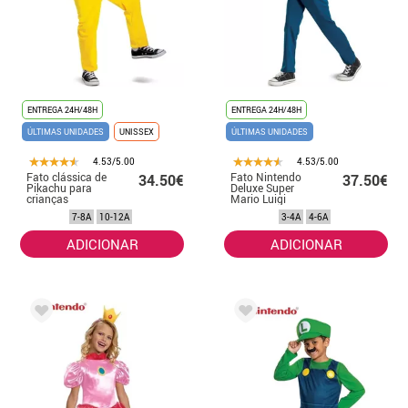
ENTREGA 24H/48H
ENTREGA 24H/48H
ÚLTIMAS UNIDADES
UNISSEX
ÚLTIMAS UNIDADES
4.53/5.00
4.53/5.00
Fato clássica de
Fato Nintendo
34.50€
37.50€
Pikachu para
Deluxe Super
crianças
Mario Luigi
Infantil
7-8A
10-12A
3-4A
4-6A
ADICIONAR
ADICIONAR