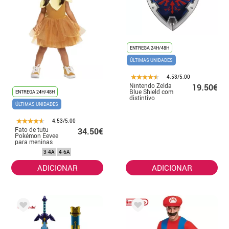
ENTREGA 24H/48H
ÚLTIMAS UNIDADES
4.53/5.00
Nintendo Zelda
19.50€
Blue Shield com
ENTREGA 24H/48H
distintivo
ÚLTIMAS UNIDADES
4.53/5.00
Fato de tutu
34.50€
Pokémon Eevee
para meninas
3-4A
4-6A
ADICIONAR
ADICIONAR