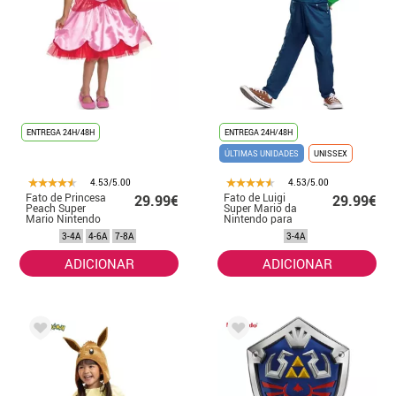
ENTREGA 24H/48H
ENTREGA 24H/48H
ÚLTIMAS UNIDADES
UNISSEX
4.53/5.00
4.53/5.00
Fato de Princesa
Fato de Luigi
29.99€
29.99€
Peach Super
Super Mario da
Mario Nintendo
Nintendo para
para Meninas
crianças
3-4A
4-6A
7-8A
3-4A
ADICIONAR
ADICIONAR