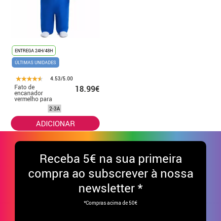
ENTREGA 24H/48H
ÚLTIMAS UNIDADES
4.53/5.00
Fato de
18.99€
encanador
vermelho para
bebê
2-3A
ADICIONAR
Receba
5€ na sua primeira
compra ao subscrever à nossa
newsletter *
*Compras acima de 50€