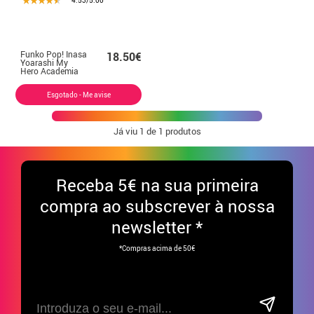
4.53/5.00
Funko Pop! Inasa
18.50€
Yoarashi My
Hero Academia
Esgotado - Me avise
Já viu
1
de 1 produtos
Receba
5€ na sua primeira
compra ao subscrever à nossa
newsletter *
*Compras acima de 50€