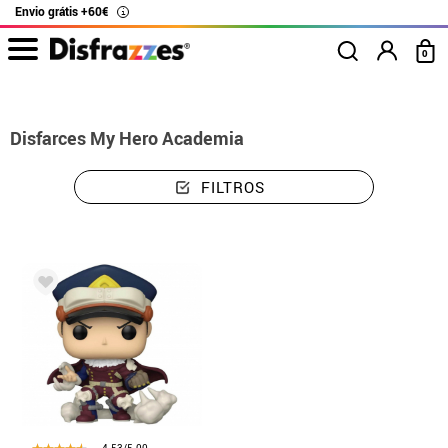
Envio grátis +60€
i
0
início
Disfarces
Disfarces My Hero Academia
Disfarces My Hero Academia
FILTROS