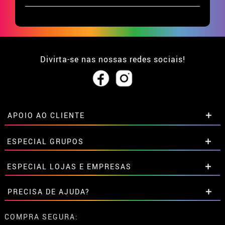
Divirta-se nas nossas redes sociais!
APOIO AO CLIENTE
• Sobre nós
ESPECIAL GRUPOS
• Condições de venda
• Aviso legal
e
Privacidade
Descontos especiais para grupos.
ESPECIAL LOJAS E EMPRESAS
• Atendimento ao cliente
Entre em contato connosco aqui
• Utilização de cookies
Descontos especiais para grupos.
PRECISA DE AJUDA?
•
Configuração de cookies
Entre em contato connosco aqui
Ainda não colocei a minha ordem
COMPRA SEGURA: