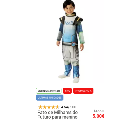
ENTREGA 24H/48H
-67%
PROMOÇAO %
ÚLTIMAS UNIDADES
4.54/5.00
14.99€
Fato de Milhares do
5.00€
Futuro para menino