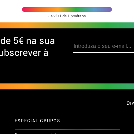
Já viu
1
de 1 produtos
 de
5€ na sua
ubscrever à
Div
ESPECIAL GRUPOS