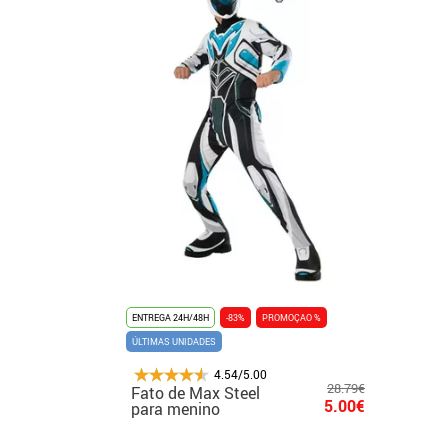
ENTREGA 24H/48H
-83%
PROMOÇAO %
ÚLTIMAS UNIDADES
4.54/5.00
28.79€
Fato de Max Steel
5.00€
para menino