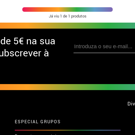
Já viu
1
de 1 produtos
 de
5€ na sua
ubscrever à
Div
ESPECIAL GRUPOS