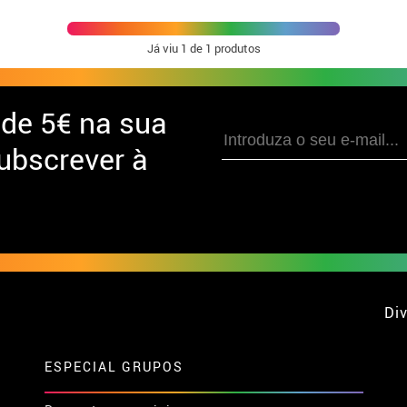
Já viu
1
de 1 produtos
 de
5€ na sua
ubscrever à
Div
ESPECIAL GRUPOS