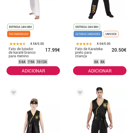
ENTREGA 24H/48H
ENTREGA 24H/48H
RECOMENDADO
ÚLTIMAS UNIDADES
UNISSEX
4.54/5.00
4.54/5.00
Fato de lutador
Fato de Karateka
17.99€
20.50€
de karatê branco
preto para
para menino
criança
5-6A
7-9A
10-12A
6A
8A
ADICIONAR
ADICIONAR