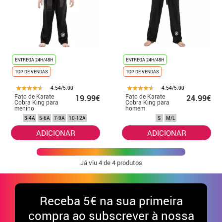
ENTREGA 24H/48H
ENTREGA 24H/48H
TOP DE VENDAS
TOP DE VENDAS
4.54/5.00
4.54/5.00
Fato de Karate
Fato de Karate
19.99€
24.99€
Cobra King para
Cobra King para
menino
homem
3-4A
5-6A
7-9A
10-12A
S
M/L
ADICIONAR
ADICIONAR
Já viu
4
de 4 produtos
Receba
5€ na sua primeira
compra ao subscrever à nossa