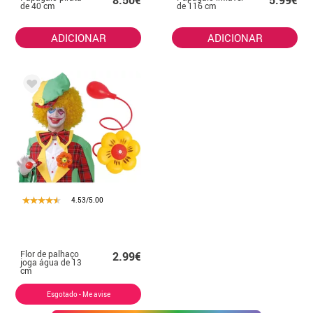
8.50€
5.99€
de 40 cm
de 116 cm
ADICIONAR
ADICIONAR
4.53/5.00
Flor de palhaço
2.99€
joga água de 13
cm
Esgotado - Me avise