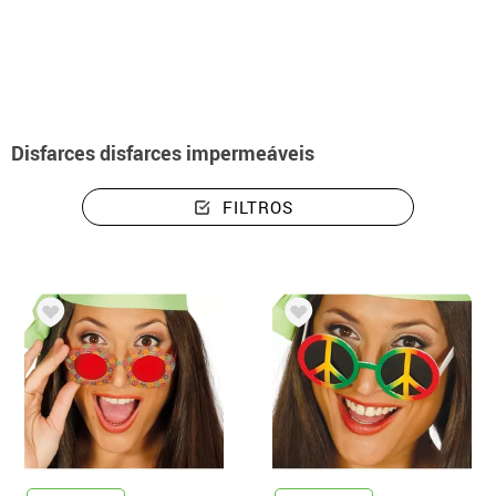
início
Disfarces
Disfarces capas de chuva
Disfarces disfarces impermeáveis
FILTROS