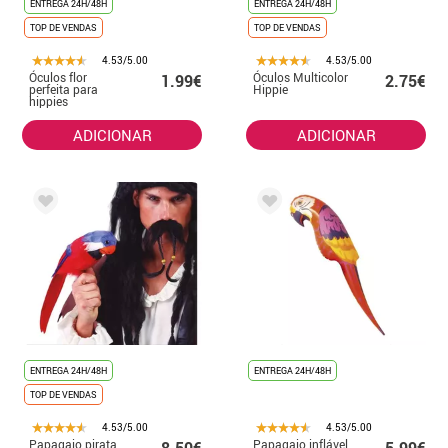
ENTREGA 24H/48H
ENTREGA 24H/48H
TOP DE VENDAS
TOP DE VENDAS
4.53/5.00
4.53/5.00
Óculos flor
Óculos Multicolor
1.99€
2.75€
perfeita para
Hippie
hippies
ADICIONAR
ADICIONAR
ENTREGA 24H/48H
ENTREGA 24H/48H
TOP DE VENDAS
4.53/5.00
4.53/5.00
Papagaio pirata
Papagaio inflável