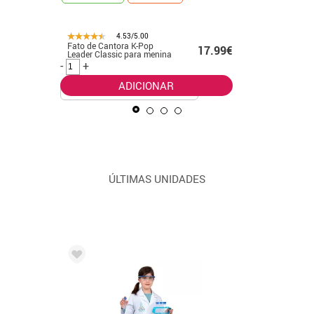
4.53/5.00
Fato de Cantora K-Pop
Fato de p
99€
17.99€
Leader Classic para menina
verde pa
-
+
-
+
ADICIONAR
ÚLTIMAS UNIDADES