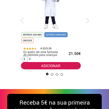
ENTREGA 24H/48H
ÚLTIMAS UNIDADES
ENTREGA 24
UNISSEX
ÚLTIMAS UN
4.53/5.00
Eu quero ser uma fantasia
Fato de f
.99€
21.50€
de cientista para crianças
laranja
-
+
-
+
ADICIONAR
Receba
5€ na sua primeira