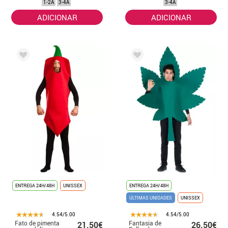
1-2A
3-4A
3-4A
ADICIONAR
ADICIONAR
ENTREGA 24H/48H
UNISSEX
ENTREGA 24H/48H
ÚLTIMAS UNIDADES
UNISSEX
4.54/5.00
4.54/5.00
Fato de pimenta
Fantasia de
21.50€
26.50€