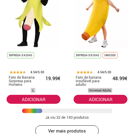
ENTREGA 3/4 DIAS
ENTREGA 5/6 DIAS
UNISSEX
4.54/5.00
4.54/5.00
Fato de Banana
Fato de banana
19.99€
48.99€
Surpresa para
insuflável para
Homens
adulto
L
Universal Adulto
ADICIONAR
ADICIONAR
Já viu
32
de 143 produtos
Ver mais produtos