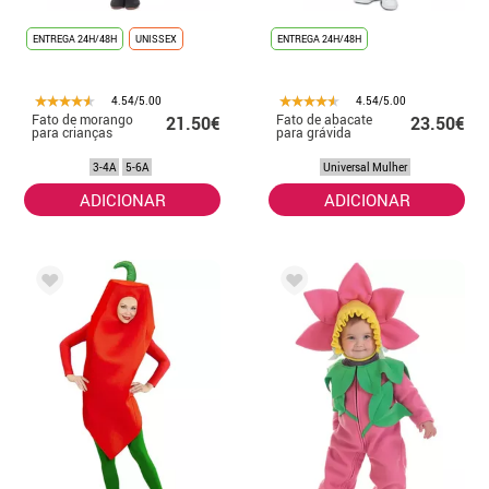
ENTREGA 24H/48H
UNISSEX
ENTREGA 24H/48H
4.54/5.00
4.54/5.00
Fato de morango
Fato de abacate
21.50€
23.50€
para crianças
para grávida
3-4A
5-6A
Universal Mulher
ADICIONAR
ADICIONAR