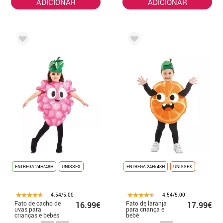
ADICIONAR
ADICIONAR
ENTREGA 24H/48H
UNISSEX
ENTREGA 24H/48H
UNISSEX
4.54/5.00
4.54/5.00
Fato de cacho de
Fato de laranja
16.99€
17.99€
uvas para
para criança e
crianças e bebés
bebê