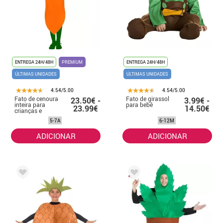
ENTREGA 24H/48H
PREMIUM
ENTREGA 24H/48H
ÚLTIMAS UNIDADES
ÚLTIMAS UNIDADES
4.54/5.00
4.54/5.00
Fato de cenoura
Fato de girassol
23.50€ -
3.99€ -
inteira para
para bebê
23.99€
14.50€
crianças e
adolescentes
5-7A
6-12M
ADICIONAR
ADICIONAR