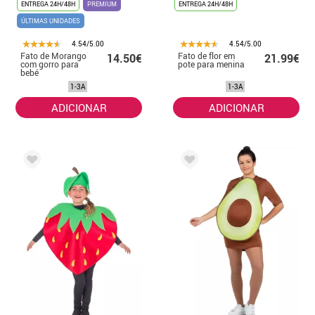
ENTREGA 24H/48H
PREMIUM
ENTREGA 24H/48H
ÚLTIMAS UNIDADES
4.54/5.00
4.54/5.00
Fato de Morango
Fato de flor em
14.50€
21.99€
com gorro para
pote para menina
bebé
1-3A
1-3A
ADICIONAR
ADICIONAR