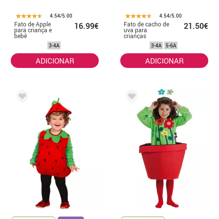
4.54/5.00
4.54/5.00
Fato de Apple
Fato de cacho de
16.99€
21.50€
para criança e
uva para
bebê
crianças
3-4A
3-4A
5-6A
ADICIONAR
ADICIONAR