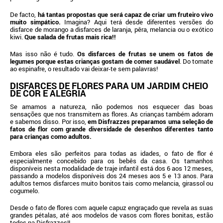
De facto,
há tantas propostas que será capaz de criar um fruteiro vivo
muito simpático.
Imagina? Aqui terá desde diferentes versões do
disfarce de morango a disfarces de laranja, pêra, melancia ou o exótico
kiwi.
Que salada de frutas mais rica!!
Mas isso não é tudo.
Os disfarces de frutas se unem os fatos de
legumes porque estas crianças gostam de comer saudável
. Do tomate
ao espinafre, o resultado vai deixar-te sem palavras!
DISFARCES DE FLORES PARA UM JARDIM CHEIO
DE COR E ALEGRIA
Se amamos a natureza, não podemos nos esquecer das boas
sensações que nos transmitem as flores. As crianças também adoram
e sabemos disso. Por isso,
em Disfrazzes preparamos uma seleção de
fatos de flor com grande diversidade de desenhos diferentes tanto
para crianças como adultos.
Embora eles são perfeitos para todas as idades, o fato de flor é
especialmente concebido para os bebês da casa. Os tamanhos
disponíveis nesta modalidade de traje infantil está dos 6 aos 12 meses,
passando a modelos disponíveis dos 24 meses aos 5 e 13 anos. Para
adultos temos disfarces muito bonitos tais como melancia, girassol ou
cogumelo.
Desde o fato de flores com aquele capuz engraçado que revela as suas
grandes pétalas, até aos modelos de vasos com flores bonitas, estão
todos na Disfrazzes!!