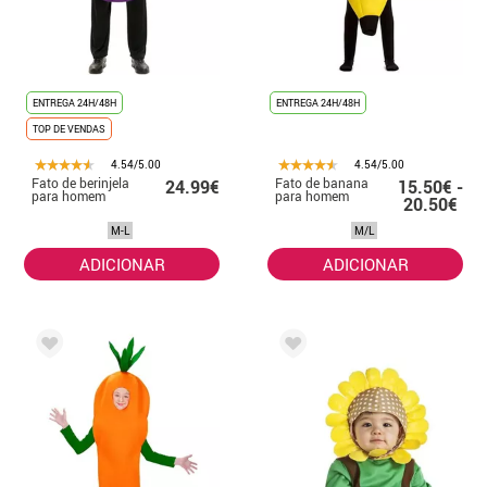
ENTREGA 24H/48H
ENTREGA 24H/48H
TOP DE VENDAS
4.54/5.00
4.54/5.00
Fato de berinjela
Fato de banana
24.99€
15.50€ -
para homem
para homem
20.50€
M-L
M/L
ADICIONAR
ADICIONAR