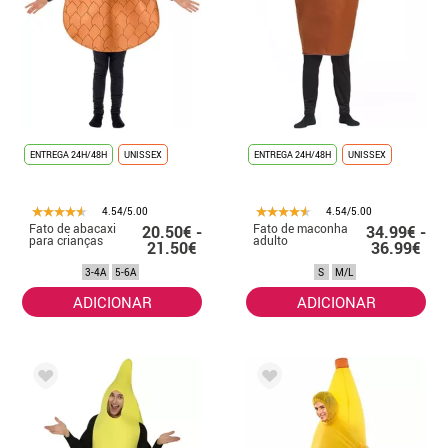
ENTREGA 24H/48H
UNISSEX
ENTREGA 24H/48H
UNISSEX
4.54/5.00
4.54/5.00
Fato de abacaxi
Fato de maconha
20.50€ -
34.99€ -
para crianças
adulto
21.50€
36.99€
3-4A
5-6A
S
M/L
ADICIONAR
ADICIONAR