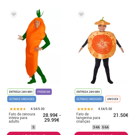
ENTREGA 24H/48H
PREMIUM
ENTREGA 24H/48H
ÚLTIMAS UNIDADES
ÚLTIMAS UNIDADES
UNISSEX
4.54/5.00
4.54/5.00
Fato de cenoura
Fato de
28.99€ -
21.50€
inteira para
tangerina para
29.99€
adulto
crianças
S
3-4A
5-6A