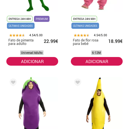
ENTREGA 24H/48H
PREMIUM
ENTREGA 24H/48H
ÚLTIMAS UNIDADES
ÚLTIMAS UNIDADES
4.54/5.00
4.54/5.00
Fato de pimenta
Fato de flor rosa
22.99€
18.99€
para adulto
para bebê
Universal Adulto
6-12M
ADICIONAR
ADICIONAR