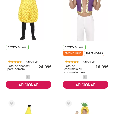
ENTREGA 24H/48H
ENTREGA 24H/48H
RECOMENDADO
TOP DE VENDAS
4.54/5.00
4.54/5.00
Fato de abacaxi
Fato de
24.99€
16.99€
para homem
cogumelo ou
cogumelo para
videogame para
L
L
homens
ADICIONAR
ADICIONAR