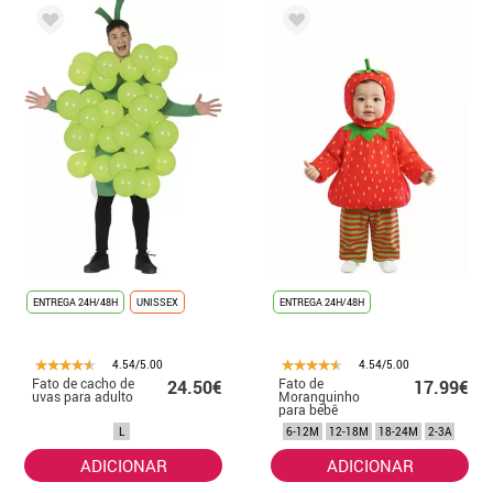
ENTREGA 24H/48H
UNISSEX
ENTREGA 24H/48H
4.54/5.00
4.54/5.00
Fato de cacho de
Fato de
24.50€
17.99€
uvas para adulto
Moranguinho
para bebê
L
6-12M
12-18M
18-24M
2-3A
ADICIONAR
ADICIONAR