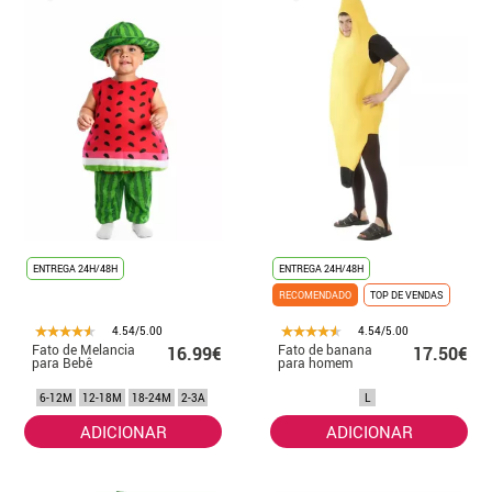
ENTREGA 24H/48H
ENTREGA 24H/48H
RECOMENDADO
TOP DE VENDAS
4.54/5.00
4.54/5.00
Fato de Melancia
Fato de banana
16.99€
17.50€
para Bebê
para homem
6-12M
12-18M
18-24M
2-3A
L
ADICIONAR
ADICIONAR