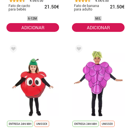
4.54/5.00
4.54/5.00
Fato de cacto
Fato de banana
21.50€
21.50€
para bebês
para adulto
6-12M
M/L
ADICIONAR
ADICIONAR
ENTREGA 24H/48H
UNISSEX
ENTREGA 24H/48H
UNISSEX