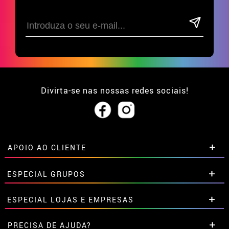
Divirta-se nas nossas redes sociais!
APOIO AO CLIENTE
• Sobre nós
ESPECIAL GRUPOS
• Condições de venda
• Aviso legal
e
Privacidade
Descontos especiais para grupos.
ESPECIAL LOJAS E EMPRESAS
• Atendimento ao cliente
Entre em contato connosco aqui
• Utilização de cookies
Descontos especiais para grupos.
PRECISA DE AJUDA?