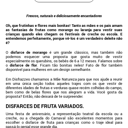
Frescos, naturais e deliciosamente encantadores
Oh, que frutinhas e flores mais bonitas! Tanto as mães e os pais amam
as fantasias de frutas como morango ou laranja para vestir suas
crianças quando eles chegam os festivais de creche ou escola. E
entendemos perfeitamente, porque vê-los é um verdadeiro deleite não
é?
O
disfarce de morango
é um grande clássico, mas também não
podemos esquecer uma proposta que gosta muito de vestir
especialmente os querubins, os bebês de 6 a 12 meses. Falamos sobre
o
disfarce de flor
. Ficam tão bonitas neles! Fato de flor também
disponível para mulheres em um design semelhante.
Em Disfrazzes chamamos a Mãe Natureza para que nos ajude a reunir
em uma única seção todos aqueles trajes com os que vestir de
diferentes idades de frutas e verduras quase recém colhidas do campo,
bem como de belas flores que nos alegram a vida. Você gosta da
proposta? Então, não deixará de te surpreender.
DISFARCES DE FRUTA VARIADOS.
Uma festa de aniversário, a representação teatral da escola ou a
creche, ou a chegada do Carnaval são excelentes momentos para
escolher o disfarce de fruta para crianças como o traje ideal para
passá-lo genial esse grande dia.