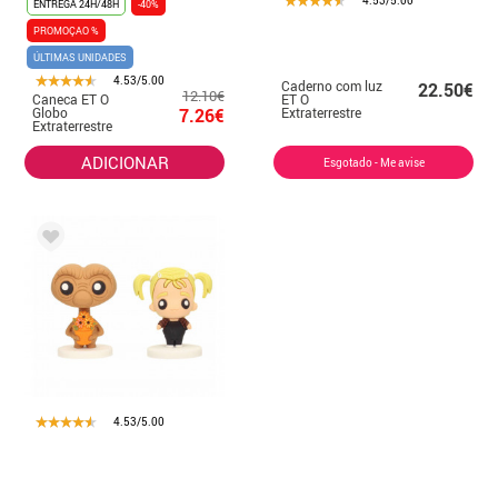
4.53/5.00
ENTREGA 24H/48H
-40%
PROMOÇAO %
ÚLTIMAS UNIDADES
4.53/5.00
Caderno com luz
22.50€
12.10€
Caneca ET O
ET O
Globo
7.26€
Extraterrestre
Extraterrestre
385 ml
ADICIONAR
Esgotado - Me avise
4.53/5.00