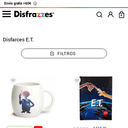
Envio grátis +60€
i
0
início
Disfarces
Disfarces E.T.
Disfarces E.T.
FILTROS