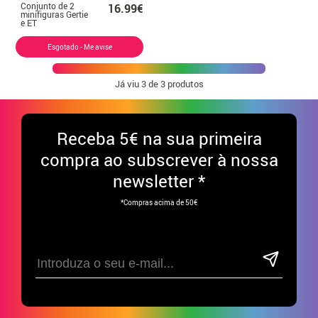
Conjunto de 2
16.99€
minifiguras Gertie
e ET
Esgotado - Me avise
Já viu
3
de 3 produtos
Receba
5€ na sua primeira
compra ao subscrever à nossa
newsletter *
*Compras acima de 50€