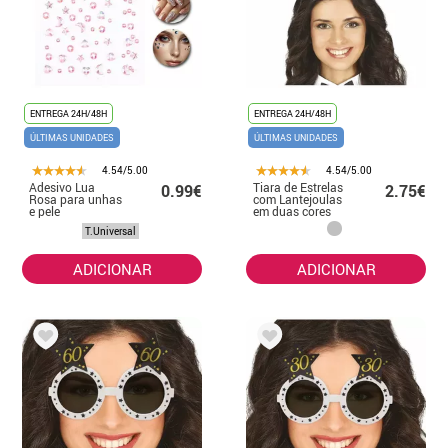
ENTREGA 24H/48H
ENTREGA 24H/48H
ÚLTIMAS UNIDADES
ÚLTIMAS UNIDADES
4.54/5.00
4.54/5.00
Adesivo Lua
Tiara de Estrelas
0.99€
2.75€
Rosa para unhas
com Lantejoulas
e pele
em duas cores
T.Universal
ADICIONAR
ADICIONAR