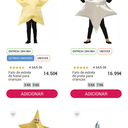
ENTREGA 24H/48H
ENTREGA 24H/48H
UNISSEX
ÚLTIMAS UNIDADES
UNISSEX
4.54/5.00
4.54/5.00
Fato de estrela
Fato de estrela
14.50€
16.99€
de Natal para
de prata para
crianças
crianças
3-4A
5-6A
5-6A
7-9A
ADICIONAR
ADICIONAR