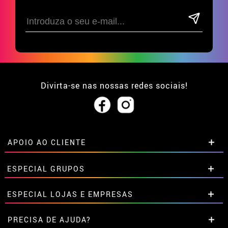
Divirta-se nas nossas redes sociais!
APOIO AO CLIENTE
• Sobre nós
ESPECIAL GRUPOS
• Condições de venda
• Aviso legal
e
Privacidade
Descontos especiais para grupos.
ESPECIAL LOJAS E EMPRESAS
• Atendimento ao cliente
Entre em contato connosco aqui
• Utilização de cookies
Descontos especiais para grupos.
PRECISA DE AJUDA?