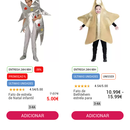
ENTREGA 24H/48H
-36%
ENTREGA 24H/48H
PROMOÇAO %
ÚLTIMAS UNIDADES
UNISSEX
ÚLTIMAS UNIDADES
4.54/5.00
4.54/5.00
Fato de
10.99€ -
7.87€
Fato de estrela
Bethlehem
15.99€
de Natal infantil
5.00€
estrela para
crianças
3-4A
3-4A
ADICIONAR
ADICIONAR