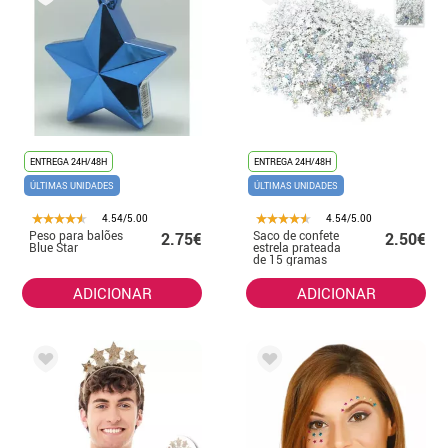
ENTREGA 24H/48H
ENTREGA 24H/48H
ÚLTIMAS UNIDADES
ÚLTIMAS UNIDADES
4.54/5.00
4.54/5.00
Peso para balões
Saco de confete
2.75€
2.50€
Blue Star
estrela prateada
de 15 gramas
ADICIONAR
ADICIONAR