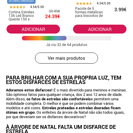
ÚLTIMAS UNIDADES
4.54/5.00
4.54/5.00
Pacote de 5
3.99€
30.49€
Cortina Estrelas
formas metálicas
136 Led Branco
24.39€
para biscoitos de
Quente 150 x
Natal
ADICIONAR
ADICIONAR
Já viu
32
de 64 produtos
Ver mais produtos
PARA BRILHAR COM A SUA PRÓPRIA LUZ, TEM
ESTOS DISFARCES DE ESTRELAS
Adoramos estos disfarces!
É o mais divertido para meninos e meninas.
São óptimos fatos para qualquer criança, dos 2 aos 12 anos de idade.
Além disso,
os fatos de estrelas são confortáveis
e permitem uma
mobilidade completa. O melhor é que se podem combinar vários
modelos e até cores.
Estrelas prateadas e estrelas douradas ficam
ótimas em grupo
. Os enfeites da árvore de Natal não são todos iguais,
por que deveriam ser os disfarces decorativos?
À ÁRVORE DE NATAL FALTA UM DISFARCE DE
ESTRELA