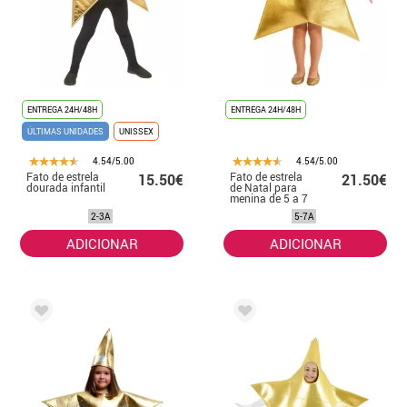
ENTREGA 24H/48H
ENTREGA 24H/48H
ÚLTIMAS UNIDADES
UNISSEX
4.54/5.00
4.54/5.00
Fato de estrela
Fato de estrela
15.50€
21.50€
dourada infantil
de Natal para
menina de 5 a 7
anos
2-3A
5-7A
ADICIONAR
ADICIONAR