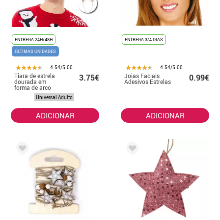
ENTREGA 24H/48H
ENTREGA 3/4 DIAS
ÚLTIMAS UNIDADES
4.54/5.00
4.54/5.00
Tiara de estrela
Joias Faciais
3.75€
0.99€
dourada em
Adesivos Estrelas
forma de arco
Universal Adulto
ADICIONAR
ADICIONAR