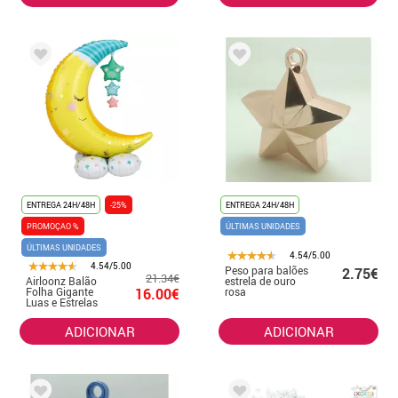
ENTREGA 24H/48H
-25%
ENTREGA 24H/48H
PROMOÇAO %
ÚLTIMAS UNIDADES
ÚLTIMAS UNIDADES
4.54/5.00
4.54/5.00
Peso para balões
2.75€
21.34€
Airloonz Balão
estrela de ouro
Folha Gigante
16.00€
rosa
Luas e Estrelas
101x139 cm
ADICIONAR
ADICIONAR