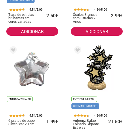
ÚLTIMAS UNIDADES
4.54/5.00
4.54/5.00
Tiara de estrelas
Óculos Brancos
2.50€
2.99€
brilhantes em
com Estrelas 20
cores variadas
Anos
ADICIONAR
ADICIONAR
ENTREGA 24H/48H
ENTREGA 24H/48H
ÚLTIMAS UNIDADES
4.54/5.00
4.54/5.00
6 pratos de papel
Airloonz Balão
1.99€
21.50€
Silver Star 20 cm
Folhado Gigante
Estrelas