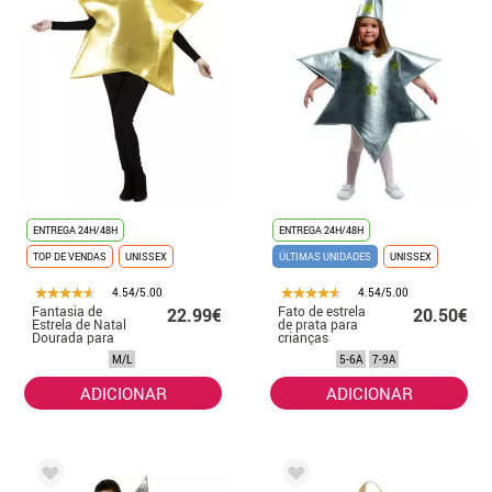
ENTREGA 24H/48H
ENTREGA 24H/48H
TOP DE VENDAS
UNISSEX
ÚLTIMAS UNIDADES
UNISSEX
4.54/5.00
4.54/5.00
Fantasia de
Fato de estrela
22.99€
20.50€
Estrela de Natal
de prata para
Dourada para
crianças
Adulto
M/L
5-6A
7-9A
ADICIONAR
ADICIONAR