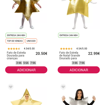
ENTREGA 24H/48H
ENTREGA 24H/48H
TOP DE VENDAS
UNISSEX
4.54/5.00
4.54/5.00
Fato de Estrela
Fato de Estrela
20.50€
22.99€
Dourada para
de Natal Grande
crianças
Dourado para
Crianças
3-4A
5-6A
7-9A
3-4A
7-9A
ADICIONAR
ADICIONAR