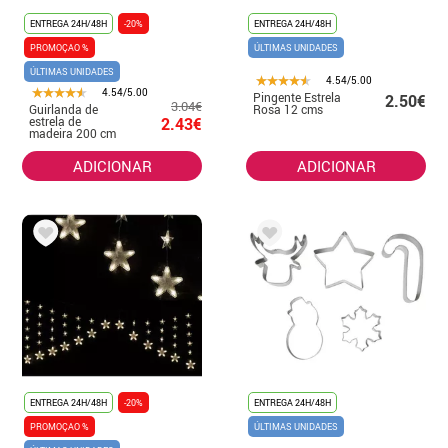
ENTREGA 24H/48H
-20%
ENTREGA 24H/48H
PROMOÇAO %
ÚLTIMAS UNIDADES
ÚLTIMAS UNIDADES
4.54/5.00
4.54/5.00
Pingente Estrela
2.50€
3.04€
Guirlanda de
Rosa 12 cms
estrela de
2.43€
madeira 200 cm
ADICIONAR
ADICIONAR
ENTREGA 24H/48H
-20%
ENTREGA 24H/48H
PROMOÇAO %
ÚLTIMAS UNIDADES