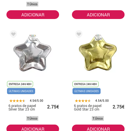
Douradas
T.Único
86x149 cm
ADICIONAR
ADICIONAR
ENTREGA 24H/48H
ENTREGA 24H/48H
ÚLTIMAS UNIDADES
ÚLTIMAS UNIDADES
4.54/5.00
4.54/5.00
6 pratos de papel
6 pratos de papel
2.75€
2.75€
Silver Star 23 cm
Gold Star 23 cm
T.Único
T.Único
ADICIONAR
ADICIONAR