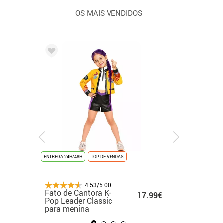
OS MAIS VENDIDOS
ENTREGA 24H/48H
ENTREGA 24H/48H
NOVIDADE
ENTREGA 24H/48H
TOP DE VENDAS
ÚLTIMAS UNIDADES
ENTREGA 24H/48H
ENTREGA 24H
NOVIDAD
4.53/5.00
4.53/5.00
4.53/5.00
4.53/5.00
Fato branco de
Fato de Cantora K-
Fato de rato para
Fato de formatura
Fato de
.99€
17.99€
17.99€
48.99€
cantora de K-Pop
Pop Leader Classic
mulher
dourado para adul
medieva
para menina
para menina
menina