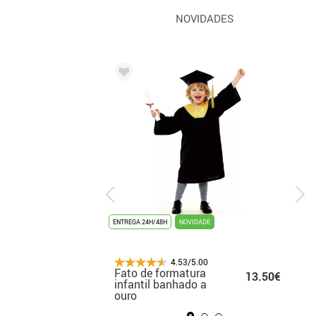
NOVIDADES
UNISSEX
ENTREGA 24H/48H
ENTREGA 3/4 DIAS
NOVIDADE
TOP DE VENDAS
4.53/5.00
4.53/5.00
Fato de formatura
Fato de Marilyn para
14.99€
13.50€
14
o
infantil banhado a
mulher
ouro