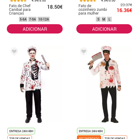
4.54/5.00
4.54/5.00
23.37€
Fato de Chef
Fato de
18.50€
Canibal para
cozinheiro zumbi
16.36€
Crianças
para mulher
5-6A
7-9A
10-12A
S
M
L
ADICIONAR
ADICIONAR
ENTREGA 24H/48H
ENTREGA 24H/48H
TOP DE VENDAS
RECOMENDADO
TOP DE VENDAS