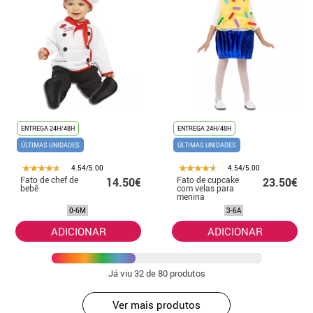
ENTREGA 24H/48H
ENTREGA 24H/48H
ÚLTIMAS UNIDADES
ÚLTIMAS UNIDADES
4.54/5.00
4.54/5.00
Fato de chef de
Fato de cupcake
14.50€
23.50€
bebê
com velas para
menina
0-6M
3-6A
ADICIONAR
ADICIONAR
Já viu
32
de 80 produtos
Ver mais produtos