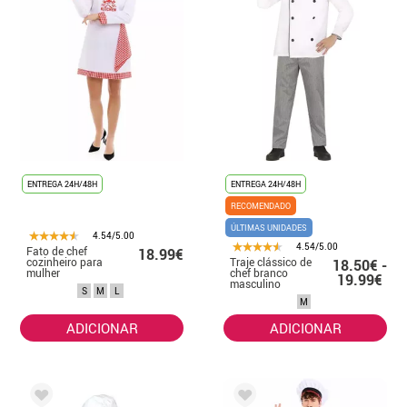
para completar o seu fato. Garantimos que não haverá qualquer
dúvida sobre o que está a usar.
Vista o seu fato de cozinheiro e pegue nas suas facas!
ENTREGA 24H/48H
ENTREGA 24H/48H
RECOMENDADO
ÚLTIMAS UNIDADES
4.54/5.00
4.54/5.00
Fato de chef
18.99€
cozinheiro para
Traje clássico de
18.50€ -
mulher
chef branco
19.99€
masculino
S
M
L
M
ADICIONAR
ADICIONAR