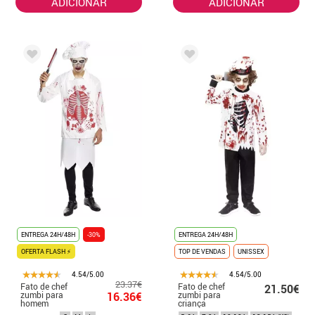
ADICIONAR
ADICIONAR
ENTREGA 24H/48H
-30%
ENTREGA 24H/48H
OFERTA FLASH ⚡
TOP DE VENDAS
UNISSEX
4.54/5.00
4.54/5.00
23.37€
Fato de chef
Fato de chef
21.50€
zumbi para
16.36€
zumbi para
homem
criança