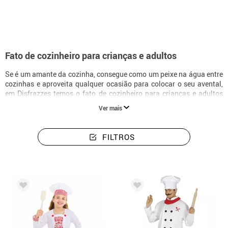
Fato de cozinheiro para crianças e adultos
Se é um amante da cozinha, consegue como um peixe na água entre
cozinhas e aproveita qualquer ocasião para colocar o seu avental,
em Disfrazzes temos o fato de cozinheiro para crianças e adultos
que procurava para o seu próximo carnaval ou festa de fantasia,
Ver mais
com o qual pode demonstrar a sua paixão pela cozinha e fazer
sobressair o cozinheiro dentro de si. Assim, se queria um fato de
cozinheiro e não conseguia encontrar um que se adequasse às suas
FILTROS
necessidades ou à ideia que tinha em mente, veio ao sítio certo,
porque na nossa loja online terá tantos para escolher que nem
saberá por onde começar.
Temos uma vasta gama de fatos de cozinheiro que o transformarão
num verdadeiro cozinheiro de estrela Michelin. Portanto, se é
apaixonado por cozinhar e é um fã dos mais prestigiados chefes de
cozinha, não hesite e adquira já o seu fato de chefe de cozinha. Pode
também deitar as mãos a um fato de cozinheiro exclusivo,
composto pelos trajes clássicos dos chefs mais populares de todo o