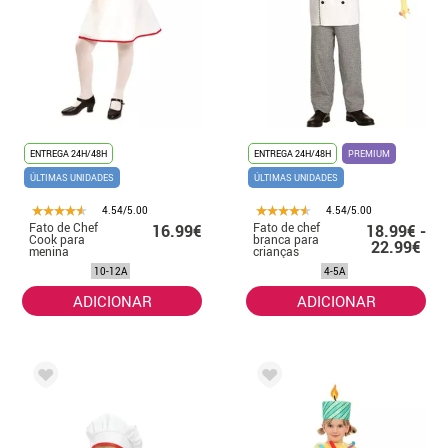
ENTREGA 24H/48H
ENTREGA 24H/48H
PREMIUM
ÚLTIMAS UNIDADES
ÚLTIMAS UNIDADES
4.54/5.00
4.54/5.00
Fato de Chef
Fato de chef
16.99€
18.99€ -
Cook para
branca para
22.99€
menina
crianças
10-12A
4-5A
ADICIONAR
ADICIONAR