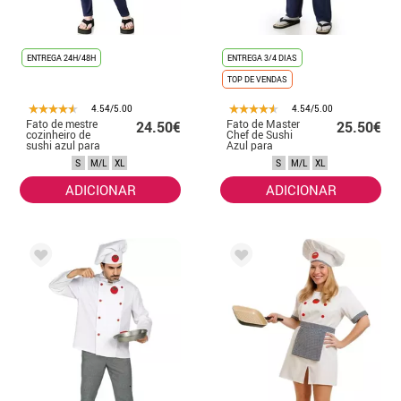
ENTREGA 24H/48H
ENTREGA 3/4 DIAS
TOP DE VENDAS
4.54/5.00
4.54/5.00
Fato de mestre
Fato de Master
24.50€
25.50€
cozinheiro de
Chef de Sushi
sushi azul para
Azul para
mulher
Homem
S
M/L
XL
S
M/L
XL
ADICIONAR
ADICIONAR