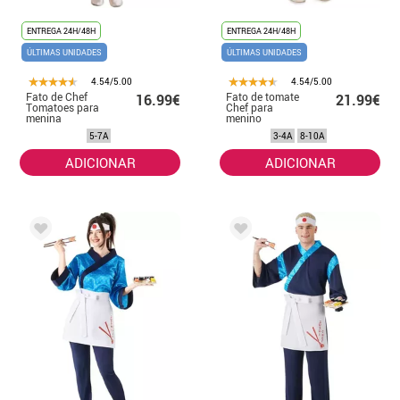
ENTREGA 24H/48H
ENTREGA 24H/48H
ÚLTIMAS UNIDADES
ÚLTIMAS UNIDADES
4.54/5.00
4.54/5.00
Fato de Chef
Fato de tomate
16.99€
21.99€
Tomatoes para
Chef para
menina
menino
5-7A
3-4A
8-10A
ADICIONAR
ADICIONAR