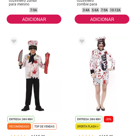
cozinheiro zumbi
cozinheiro
para menino
zombie para
menina
7-9A
3-4A
5-6A
7-9A
10-12A
ADICIONAR
ADICIONAR
ENTREGA 24H/48H
ENTREGA 24H/48H
-30%
RECOMENDADO
TOP DE VENDAS
OFERTA FLASH ⚡