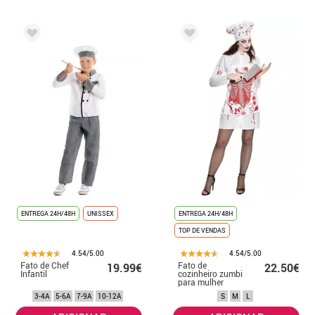
ENTREGA 24H/48H
UNISSEX
ENTREGA 24H/48H
TOP DE VENDAS
4.54/5.00
4.54/5.00
Fato de Chef
Fato de
19.99€
22.50€
Infantil
cozinheiro zumbi
para mulher
3-4A
5-6A
7-9A
10-12A
S
M
L