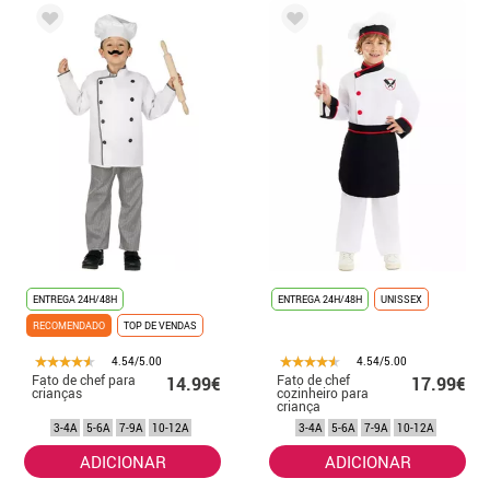
ENTREGA 24H/48H
ENTREGA 24H/48H
UNISSEX
RECOMENDADO
TOP DE VENDAS
4.54/5.00
4.54/5.00
Fato de chef para
Fato de chef
14.99€
17.99€
crianças
cozinheiro para
criança
3-4A
5-6A
7-9A
10-12A
3-4A
5-6A
7-9A
10-12A
ADICIONAR
ADICIONAR