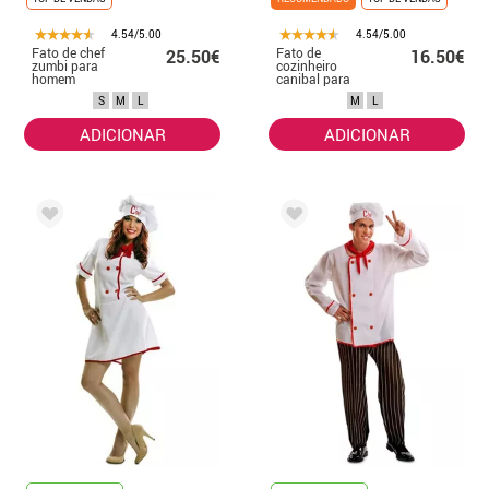
4.54/5.00
4.54/5.00
Fato de chef
Fato de
25.50€
16.50€
zumbi para
cozinheiro
homem
canibal para
homem
S
M
L
M
L
ADICIONAR
ADICIONAR