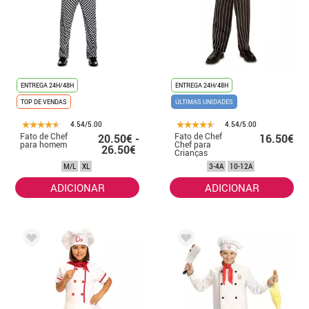
ENTREGA 24H/48H
ENTREGA 24H/48H
TOP DE VENDAS
ÚLTIMAS UNIDADES
4.54/5.00
4.54/5.00
Fato de Chef
Fato de Chef
20.50€ -
16.50€
para homem
Chef para
26.50€
Crianças
M/L
XL
3-4A
10-12A
ADICIONAR
ADICIONAR