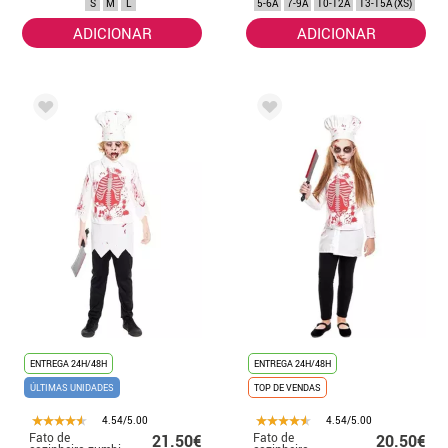
S
M
L
5-6A
7-9A
10-12A
13-15A (XS)
ADICIONAR
ADICIONAR
ENTREGA 24H/48H
ENTREGA 24H/48H
ÚLTIMAS UNIDADES
TOP DE VENDAS
4.54/5.00
4.54/5.00
Fato de
Fato de
21.50€
20.50€