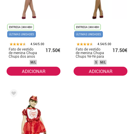
ENTREGA 24H/48H
ENTREGA 24H/48H
ÚLTIMAS UNIDADES
ÚLTIMAS UNIDADES
4.54/5.00
4.54/5.00
Fato de vestido
Fato de vestido
17.50€
17.50€
de menina Chupa
de menina Chupa
Chups dos anos
Chups Yé-Yé para
60 para mulher
mulher
M/L
S
M/L
ADICIONAR
ADICIONAR