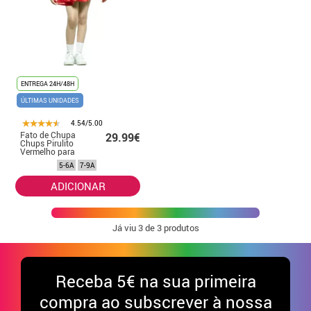
ENTREGA 24H/48H
ÚLTIMAS UNIDADES
4.54/5.00
Fato de Chupa
29.99€
Chups Pirulito
Vermelho para
menina
5-6A
7-9A
ADICIONAR
Já viu
3
de 3 produtos
Receba
5€ na sua primeira
compra ao subscrever à nossa