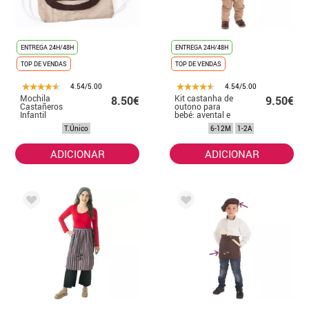
ENTREGA 24H/48H
ENTREGA 24H/48H
TOP DE VENDAS
TOP DE VENDAS
4.54/5.00
4.54/5.00
Mochila
Kit castanha de
8.50€
9.50€
Castañeros
outono para
Infantil
bebé: avental e
boina
T.Único
6-12M
1-2A
ADICIONAR
ADICIONAR