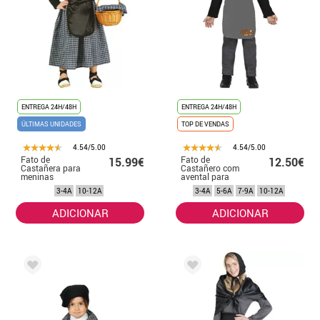
ENTREGA 24H/48H
ENTREGA 24H/48H
ÚLTIMAS UNIDADES
TOP DE VENDAS
4.54/5.00
4.54/5.00
Fato de
Fato de
15.99€
12.50€
Castañera para
Castañero com
meninas
avental para
menino
3-4A
10-12A
3-4A
5-6A
7-9A
10-12A
ADICIONAR
ADICIONAR