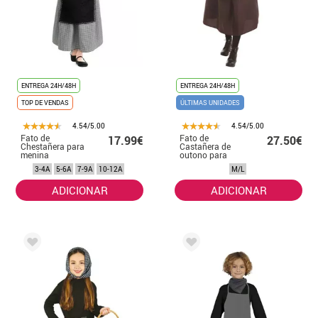
ENTREGA 24H/48H
ENTREGA 24H/48H
TOP DE VENDAS
ÚLTIMAS UNIDADES
4.54/5.00
4.54/5.00
Fato de
Fato de
17.99€
27.50€
Chestañera para
Castañera de
menina
outono para
mulher
3-4A
5-6A
7-9A
10-12A
M/L
ADICIONAR
ADICIONAR