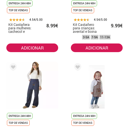
ENTREGA 24H/48H
ENTREGA 24H/48H
TOP DE VENDAS
TOP DE VENDAS
4.54/5.00
4.54/5.00
Kit Castañera
Kit Castañero
8.99€
9.99€
para mulheres:
para crianças:
cachecol e
avental e boina
avental de cores
3-5A
7-9A
11-13A
sortidas
ADICIONAR
ADICIONAR
ENTREGA 24H/48H
ENTREGA 24H/48H
TOP DE VENDAS
TOP DE VENDAS