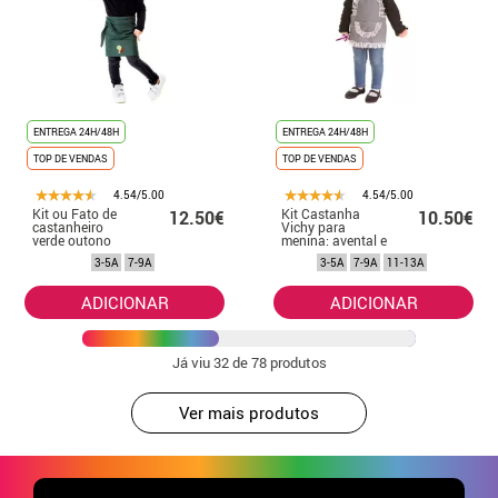
ENTREGA 24H/48H
ENTREGA 24H/48H
TOP DE VENDAS
TOP DE VENDAS
4.54/5.00
4.54/5.00
Kit ou Fato de
Kit Castanha
12.50€
10.50€
castanheiro
Vichy para
verde outono
menina: avental e
para menina
lenço
3-5A
7-9A
3-5A
7-9A
11-13A
ADICIONAR
ADICIONAR
Já viu
32
de 78 produtos
Ver mais produtos