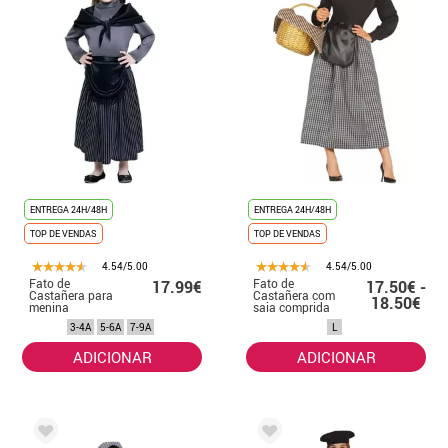
ENTREGA 24H/48H
ENTREGA 24H/48H
TOP DE VENDAS
TOP DE VENDAS
4.54/5.00
4.54/5.00
Fato de
Fato de
17.99€
17.50€ -
Castañera para
Castañera com
18.50€
menina
saia comprida
para mulher
3-4A
5-6A
7-9A
L
ADICIONAR
ADICIONAR