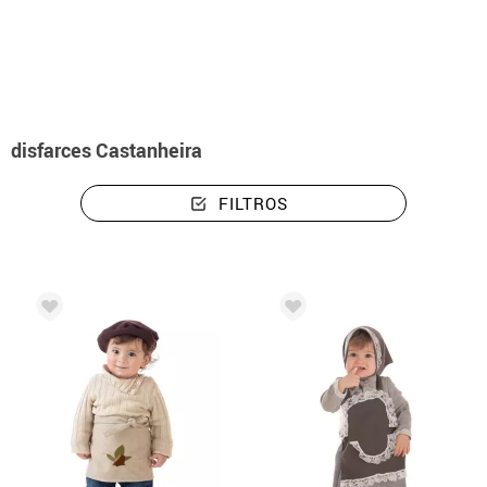
início
Disfarces
Disfarces castanheira e castanheiro
disfarces Castanheira
FILTROS