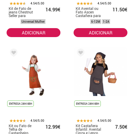
4.54/5.00
4.54/5.00
Kit de Fato de
Kit Avental ou
14.99€
11.50€
jeans Chestnut
Fato Ascen
Seller para
Castañera para
mulheres: avental
bebê
Universal Mulher
6-12M
1-2A
e cachecol
ADICIONAR
ADICIONAR
ENTREGA 24H/48H
ENTREGA 24H/48H
4.54/5.00
4.54/5.00
Kit ou Fato de
Kit Castañera
12.99€
7.50€
Telha de
Infantil: Avental
Castanheiro
Cinza e Lenço