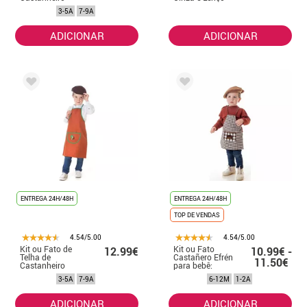
Folhas Verdes
3-5A
7-9A
para menina
ADICIONAR
ADICIONAR
ENTREGA 24H/48H
ENTREGA 24H/48H
TOP DE VENDAS
4.54/5.00
4.54/5.00
Kit ou Fato de
Kit ou Fato
12.99€
10.99€ -
Telha de
Castañero Efrén
11.50€
Castanheiro
para bebê:
Folhas Verdes
Avental e Boina
3-5A
7-9A
6-12M
1-2A
para criança
ADICIONAR
ADICIONAR