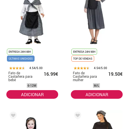
ENTREGA 24H/48H
ENTREGA 24H/48H
ÚLTIMAS UNIDADES
TOP DE VENDAS
4.54/5.00
4.54/5.00
Fato de
Fato de
16.99€
19.50€
Castañera para
Castañera para
bebé
mulher
6-12M
M/L
ADICIONAR
ADICIONAR