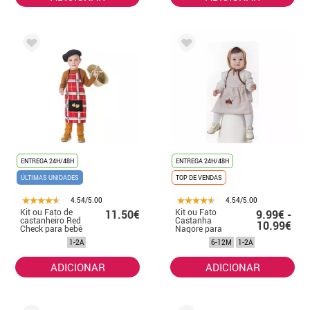
ENTREGA 24H/48H
ENTREGA 24H/48H
ÚLTIMAS UNIDADES
TOP DE VENDAS
4.54/5.00
4.54/5.00
Kit ou Fato de
Kit ou Fato
11.50€
9.99€ -
castanheiro Red
Castanha
10.99€
Check para bebê
Nagore para
bebé: Avental e
1-2A
6-12M
1-2A
Lenço
ADICIONAR
ADICIONAR