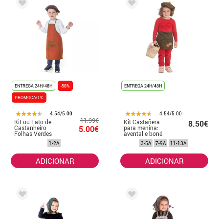
ENTREGA 24H/48H
-58%
ENTREGA 24H/48H
PROMOÇAO %
4.54/5.00
4.54/5.00
11.99€
Kit ou Fato de
Kit Castañera
8.50€
Castanheiro
5.00€
para menina:
Folhas Verdes
avental e boné
para bebé
com flores
1-2A
3-5A
7-9A
11-13A
ADICIONAR
ADICIONAR