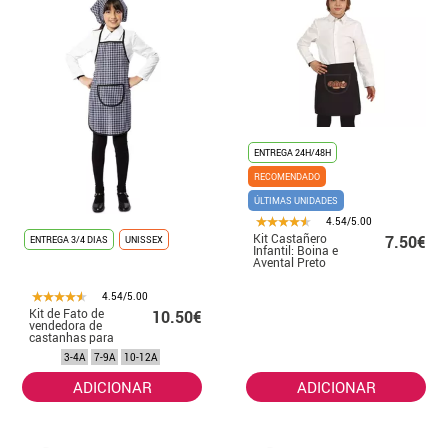
ENTREGA 24H/48H
RECOMENDADO
ÚLTIMAS UNIDADES
4.54/5.00
Kit Castañero
7.50€
ENTREGA 3/4 DIAS
UNISSEX
Infantil: Boina e
Avental Preto
4.54/5.00
Kit de Fato de
10.50€
vendedora de
castanhas para
crianças:
3-4A
7-9A
10-12A
cachecol e
avental
ADICIONAR
ADICIONAR