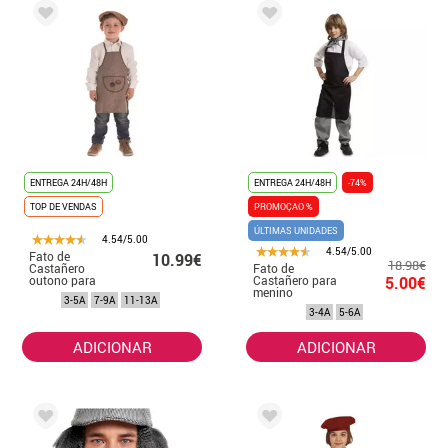
ENTREGA 24H/48H
ENTREGA 24H/48H
-74%
TOP DE VENDAS
PROMOÇAO %
ÚLTIMAS UNIDADES
4.54/5.00
4.54/5.00
Fato de
10.99€
18.98€
Castañero
Fato de
outono para
Castañero para
5.00€
menino
menino
3-5A
7-9A
11-13A
3-4A
5-6A
ADICIONAR
ADICIONAR