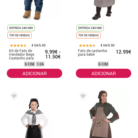
ENTREGA 24H/48H
ENTREGA 24H/48H
TOP DE VENDAS
TOP DE VENDAS
4.54/5.00
4.54/5.00
Kit de Fato de
Fato de castanha
9.99€ -
12.99€
Vendedor Bege
para bebê
11.50€
Castanho para
Menino: Avental
6-12M
1-2A
6-12M
e Boina
ADICIONAR
ADICIONAR