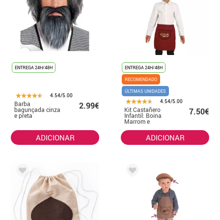
ENTREGA 24H/48H
ENTREGA 24H/48H
RECOMENDADO
ÚLTIMAS UNIDADES
4.54/5.00
4.54/5.00
Barba
2.99€
bagunçada cinza
Kit Castañero
7.50€
e preta
Infantil: Boina
Marrom e
Avental
ADICIONAR
ADICIONAR