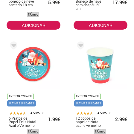
boneco de neve
Boneco de neve
5.99€
17.99€
sentado 18 cm
com chapéu 50
cm
T.Único
ADICIONAR
ADICIONAR
ENTREGA 24H/48H
ENTREGA 24H/48H
ÚLTIMAS UNIDADES
ÚLTIMAS UNIDADES
4.53/5.00
4.53/5.00
6 Pratos de
12 copos de
1.99€
2.99€
Papel Feliz Natal
papel de Natal
Azul e Vermelho
azul e vermelho
18cm
de 270 ml
T.Único
T.Único