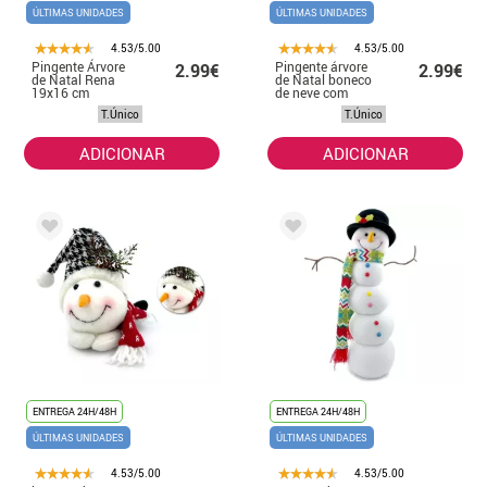
ÚLTIMAS UNIDADES
ÚLTIMAS UNIDADES
4.53/5.00
4.53/5.00
Pingente Árvore
Pingente árvore
2.99€
2.99€
de Natal Rena
de Natal boneco
19x16 cm
de neve com
sinos 19x16 cm
T.Único
T.Único
ADICIONAR
ADICIONAR
ENTREGA 24H/48H
ENTREGA 24H/48H
ÚLTIMAS UNIDADES
ÚLTIMAS UNIDADES
4.53/5.00
4.53/5.00