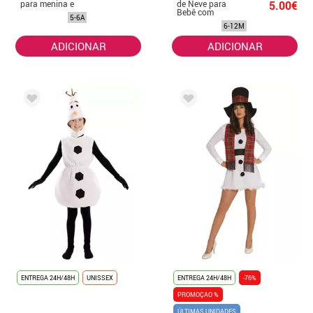
para menina e
de Neve para
5.00€
bebê
Bebê com
5-6A
Chapéu
6-12M
ADICIONAR
ADICIONAR
ENTREGA 24H/48H
UNISSEX
ENTREGA 24H/48H
-76%
PROMOÇAO %
ÚLTIMAS UNIDADES