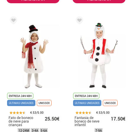
ENTREGA 24H/48H
ENTREGA 24H/48H
ÚLTIMAS UNIDADES
UNISSEX
ÚLTIMAS UNIDADES
UNISSEX
4.53/5.00
4.53/5.00
Fato de boneco
Fantasia de
25.50€
17.50€
de neve para
boneco de neve
crianças
infantil
12-24M
3-4A
5-6A
7-9A