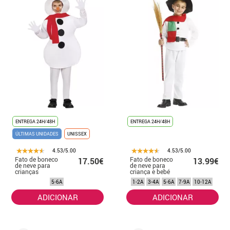
ENTREGA 24H/48H
ENTREGA 24H/48H
ÚLTIMAS UNIDADES
UNISSEX
4.53/5.00
4.53/5.00
Fato de boneco
Fato de boneco
17.50€
13.99€
de neve para
de neve para
crianças
criança e bebé
5-6A
1-2A
3-4A
5-6A
7-9A
10-12A
ADICIONAR
ADICIONAR