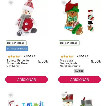
ENTREGA 24H/48H
ENTREGA 24H/48H
ÚLTIMAS UNIDADES
4.53/5.00
4.53/5.00
Boneca Pingente
Meia para
5.50€
9.50€
Boneco de Neve
Decoração de
27x14 cm
Natal em vários
modelos de 50
T.Único
cm
ADICIONAR
ADICIONAR