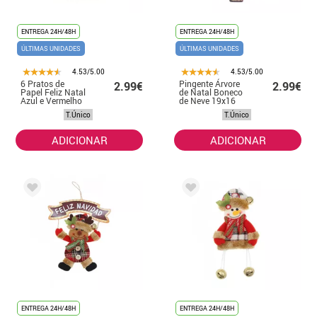
ENTREGA 24H/48H
ENTREGA 24H/48H
ÚLTIMAS UNIDADES
ÚLTIMAS UNIDADES
4.53/5.00
4.53/5.00
6 Pratos de
Pingente Árvore
2.99€
2.99€
Papel Feliz Natal
de Natal Boneco
Azul e Vermelho
de Neve 19x16
23cm
cm
T.Único
T.Único
ADICIONAR
ADICIONAR
ENTREGA 24H/48H
ENTREGA 24H/48H