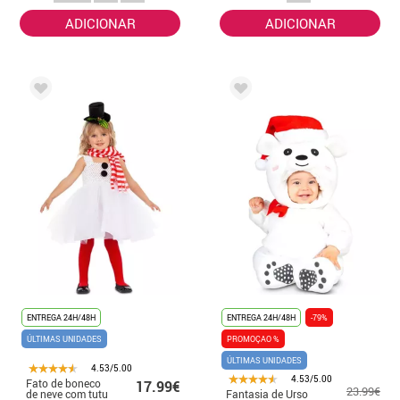
ADICIONAR
ADICIONAR
ENTREGA 24H/48H
ENTREGA 24H/48H
-79%
ÚLTIMAS UNIDADES
PROMOÇAO %
ÚLTIMAS UNIDADES
4.53/5.00
4.53/5.00
Fato de boneco
17.99€
23.99€
de neve com tutu
Fantasia de Urso