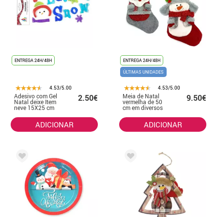
ENTREGA 24H/48H
ENTREGA 24H/48H
ÚLTIMAS UNIDADES
4.53/5.00
4.53/5.00
Adesivo com Gel
Meia de Natal
2.50€
9.50€
Natal deixe Item
vermelha de 50
neve 15X25 cm
cm em diversos
modelos
ADICIONAR
ADICIONAR