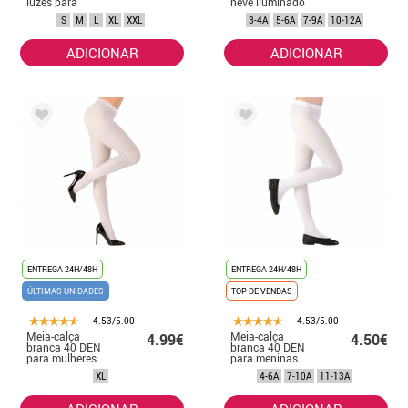
luzes para
neve iluminado
adultos
para crianças
S
M
L
XL
XXL
3-4A
5-6A
7-9A
10-12A
ADICIONAR
ADICIONAR
ENTREGA 24H/48H
ENTREGA 24H/48H
ÚLTIMAS UNIDADES
TOP DE VENDAS
4.53/5.00
4.53/5.00
Meia-calça
Meia-calça
4.99€
4.50€
branca 40 DEN
branca 40 DEN
para mulheres
para meninas
XL
4-6A
7-10A
11-13A