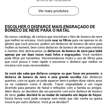
Já viu
32
de 156 produtos
Ver mais produtos
ESCOLHER O DISFARCE MAIS ENGRAÇADO DE
BONECO DE NEVE PARA O NATAL
No nosso catálogo, de certeza que encontras o fato de boneco de neve
que melhor se encaixa. Você pode
usar os filtros
para ver apenas os do
gênero que você procura: podem ser disfarces de boneco de neve para
mulher ou homem, bem como disfarces de boneco de neve para menina
e menino. Nós destacamos os
disfarces de boneco de neve para bebê
apenas por ser duas vezes mais fofos e engraçados
. Você também
pode filtrar por tamanhos. Recomendamos muito o uso de filtros para
que você possa ir mais rápido e encontrar o disfarce que melhor se
encaixa com suas necessidades.
Se você não sabe que disfarce comprar ou quer fazer um presente: o
disfarce de boneco de neve é uma grande escolha.
.São disfarces
quentes, com os quais se pode aquecer bem e podem durar vários anos
se se cuidarem como é devido. Trazer originalidade e um toque
divertido para jantares de Natal e refeições com a família ou amigos.
Além disso, se decidires dar um presente com este disfarce de boneco
de neve:
podes devolvê-lo ou mudar de tamanho até depois de Reyes
.
Desta forma você pode comprar sem medo que não venha ou queira
trocá-lo por outro disfarce. Você já se decidiu??