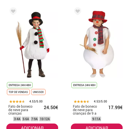
ENTREGA 24H/48H
ENTREGA 24H/48H
TOP DE VENDAS
UNISSEX
4.53/5.00
4.53/5.00
Fato de boneco
Fato de boneco
24.50€
17.99€
de neve para
de neve para
crianças
crianças de 9 a
11 anos
3-4A
5-6A
7-9A
10-12A
9-11A
ADICIONAR
ADICIONAR