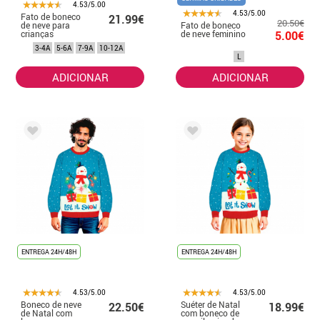
4.53/5.00
4.53/5.00
Fato de boneco
21.99€
20.50€
de neve para
Fato de boneco
crianças
de neve feminino
5.00€
3-4A
5-6A
7-9A
10-12A
L
ADICIONAR
ADICIONAR
ENTREGA 24H/48H
ENTREGA 24H/48H
4.53/5.00
4.53/5.00
Boneco de neve
Suéter de Natal
22.50€
18.99€
de Natal com
com boneco de