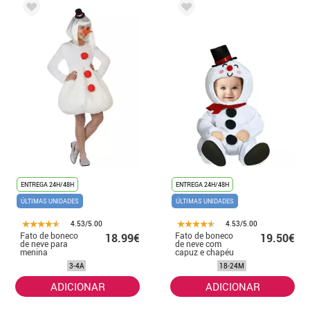
ENTREGA 24H/48H
ENTREGA 24H/48H
ÚLTIMAS UNIDADES
ÚLTIMAS UNIDADES
4.53/5.00
4.53/5.00
Fato de boneco
Fato de boneco
18.99€
19.50€
de neve para
de neve com
menina
capuz e chapéu
para bebé
3-4A
18-24M
ADICIONAR
ADICIONAR