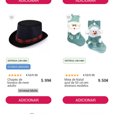
ADICIONAR
ADICIONAR
ENTREGA 24H/48H
ENTREGA 24H/48H
ÚLTIMAS UNIDADES
4.53/5.00
4.53/5.00
Chapéu de
Meia de Natal
5.99€
9.50€
boneco de neve
azul de 50 cm em
adulto
diversos modelos
Universal Adulto
ADICIONAR
ADICIONAR