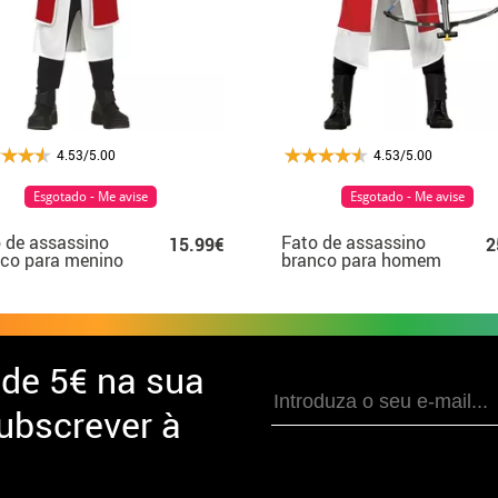
4.53/5.00
4.53/5.00
Esgotado - Me avise
Esgotado - Me avise
 de assassino
Fato de assassino
15.99€
2
co para menino
branco para homem
 de
5€ na sua
ubscrever à