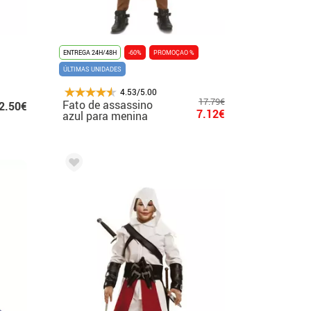
ENTREGA 24H/48H
-60%
PROMOÇAO %
ÚLTIMAS UNIDADES
4.53/5.00
17.79€
Fato de assassino
2.50€
7.12€
azul para menina