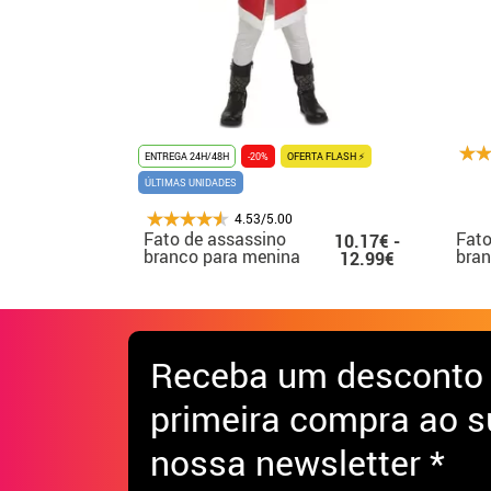
ENTREGA 24H/48H
-20%
OFERTA FLASH ⚡
ÚLTIMAS UNIDADES
4.53/5.00
Fato de assassino
Fato
10.17€ -
branco para menina
bran
12.99€
Receba
um desconto
primeira compra ao s
nossa newsletter *