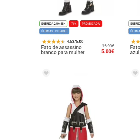
ENTREGA 24H/48H
-71%
PROMOÇAO %
ENTREG
ÚLTIMAS UNIDADES
ÚLTIM
4.53/5.00
16.99€
Fato de assassino
Fato
5.00€
branco para mulher
azul