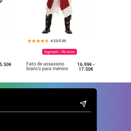
4.53/5.00
Esgotado - Me avise
Fato de assassino
5.50€
16.99€ -
branco para menino
17.50€