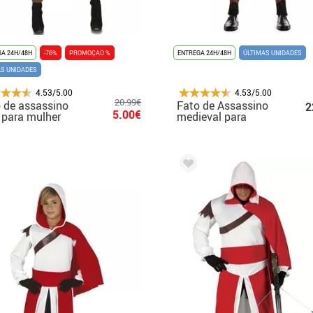
A 24H/48H
-76%
PROMOÇAO %
ENTREGA 24H/48H
ÚLTIMAS UNIDADES
AS UNIDADES
4.53/5.00
4.53/5.00
20.99€
 de assassino
Fato de Assassino
2
5.00€
 para mulher
medieval para
homem