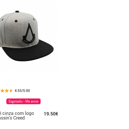
4.53/5.00
Esgotado - Me avise
 cinza com logo
19.50€
ssin's Creed