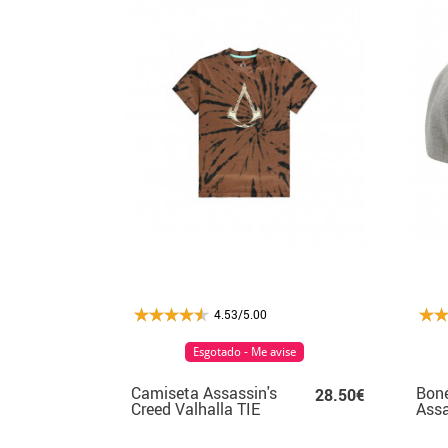
4.53/5.00
Esgotado - Me avise
Camiseta Assassin's
Boné
28.50€
Creed Valhalla TIE
Assa
DYE Girl