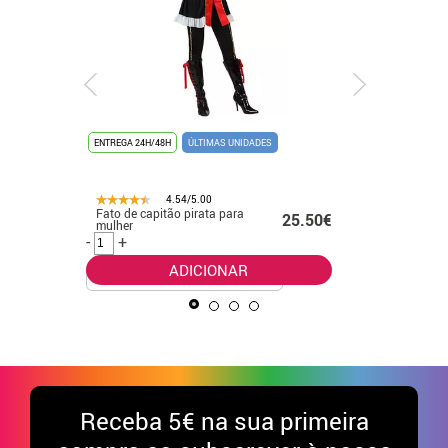
ENTREGA 24H/48H
ÚLTIMAS UNIDADES
ENTREGA 24
4.54/5.00
Fato de capitão pirata para
Fato eleg
.99€
25.50€
mulher
para beb
-
+
-
+
ADICIONAR
Receba
5€ na sua primeira