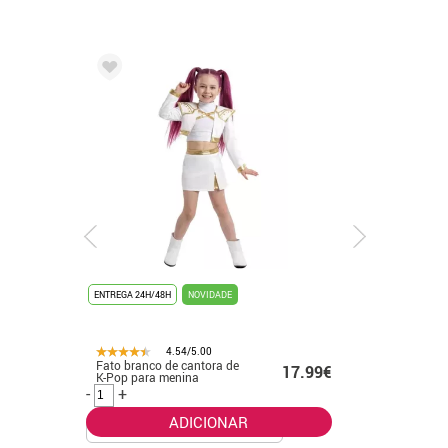
ENTREGA 24H/48H
NOVIDADE
ENTREGA 24H/48H
4.54/5.00
4.
Fato branco de cantora de
Fato de formatu
€
17.99€
K-Pop para menina
banhado a ou
-
+
-
+
ADICIONAR