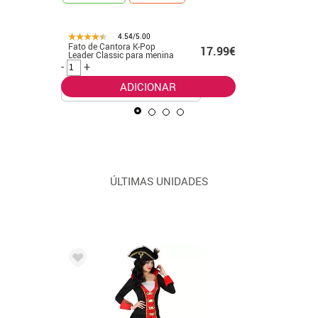
4.54/5.00
Fato de Cantora K-Pop
Fato clás
99€
17.99€
Leader Classic para menina
Pop dour
meninas
-
+
-
+
ADICIONAR
ÚLTIMAS UNIDADES