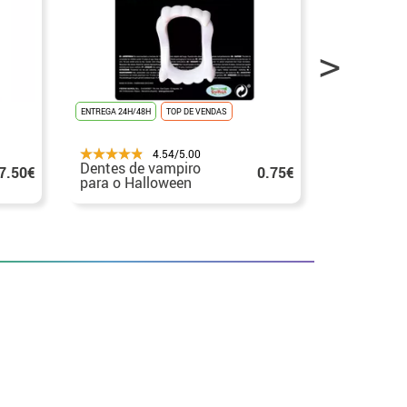
ENTREGA 24H/48H
TOP DE VENDAS
ENTREGA 24H/48
4.54/5.00
Dentes de vampiro
Dentes de
7.50€
0.75€
para o Halloween
vampiro p
Halloween