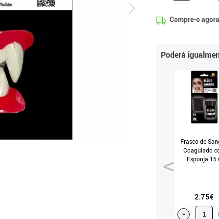
Compre-o agora
Poderá igualmen
Frasco de San
Coagulado c
Esponja 15 
2.75€
-