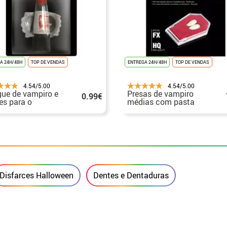
A 24H/48H
TOP DE VENDAS
ENTREGA 24H/48H
TOP DE VENDAS
4.54/5.00
4.54/5.00
ue de vampiro e
Presas de vampiro
0.99€
es para o
médias com pasta
oween
termoplástica
Disfarces Halloween
Dentes e Dentaduras