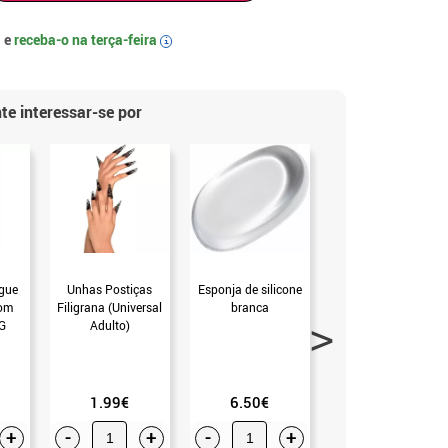
 e
receba-o na
terça-feira
i
te interessar-se por
gue
Unhas Postiças
Esponja de silicone
Maquiagem
om
Filigrana (Universal
branca
Aquacolor 12ml em
G
Adulto)
várias cores
3.75€
1.99€
6.50€
+
-
+
-
+
-
+