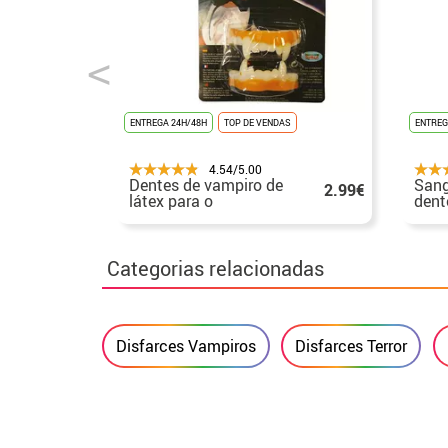
ENTREGA 24H/48H
TOP DE VENDAS
ENTREG
4.54/5.00
Dentes de vampiro de
Sang
2.99€
látex para o
dent
Halloween
Hall
Categorias relacionadas
Disfarces Vampiros
Disfarces Terror