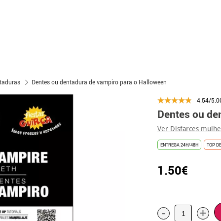
taduras
Dentes ou dentadura de vampiro para o Halloween
4.54/5.0
Dentes ou de
Ver Disfarces mulh
ENTREGA 24H/48H
TOP D
1.50€
-
+