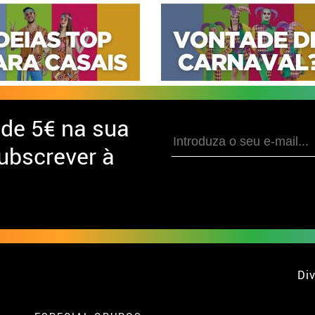
 de
5€ na sua
ubscrever à
Div