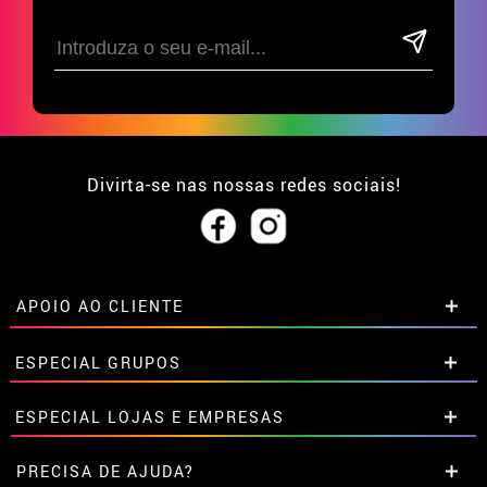
Divirta-se nas nossas redes sociais!
APOIO AO CLIENTE
• Sobre nós
ESPECIAL GRUPOS
• Condições de venda
• Aviso legal
e
Privacidade
Descontos especiais para grupos.
ESPECIAL LOJAS E EMPRESAS
• Atendimento ao cliente
Entre em contato connosco aqui
• Utilização de cookies
Descontos especiais para grupos.
PRECISA DE AJUDA?