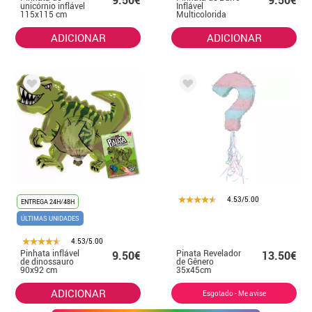
9.50€
9.50€
unicórnio inflável
Inflável
115x115 cm
Multicolorida
115x115 cm
ADICIONAR
ADICIONAR
4.53/5.00
ENTREGA 24H/48H
ÚLTIMAS UNIDADES
4.53/5.00
Pinhata inflável
Pinata Revelador
9.50€
13.50€
de dinossauro
de Gênero
90x92 cm
35x45cm
ADICIONAR
Esgotado - Me avise