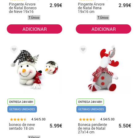
Pingente Árvore
Pingente Árvore
2.99€
2.99€
de Natal Boneco
de Natal Rena
de Neve 19x16
19x16 cm
cm
T.Único
T.Único
ADICIONAR
ADICIONAR
ENTREGA 24H/48H
ENTREGA 24H/48H
ÚLTIMAS UNIDADES
ÚLTIMAS UNIDADES
4.54/5.00
4.54/5.00
boneco de neve
Boneca pendente
5.99€
5.50€
sentado 18 cm
de rena de Natal
27x14 cm