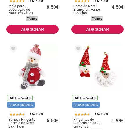
4.54/5.00
4.54/5.00
Meia para
Cesta de Natal
9.50€
4.50€
Decoração de
Branca em vários
Natal em vários
modelos
modelos de 50
T.Único
T.Único
cm
ADICIONAR
ADICIONAR
ENTREGA 24H/48H
ENTREGA 24H/48H
ÚLTIMAS UNIDADES
ÚLTIMAS UNIDADES
4.54/5.00
4.54/5.00
Boneca Pingente
Pingentes de
5.50€
1.99€
Boneco de Neve
bonecos de natal
27x14 cm
em vários
modelos