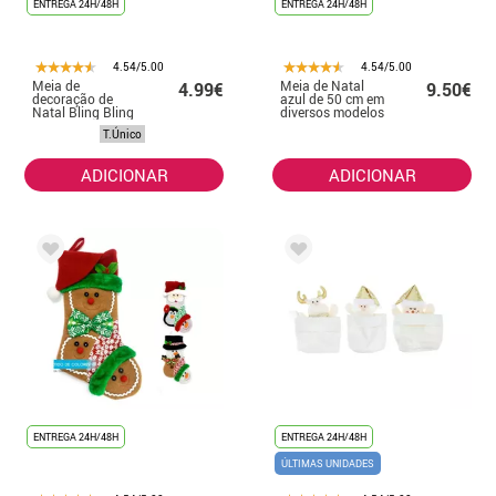
ENTREGA 24H/48H
ENTREGA 24H/48H
4.54/5.00
4.54/5.00
Meia de
Meia de Natal
4.99€
9.50€
decoração de
azul de 50 cm em
Natal Bling Bling
diversos modelos
em cores sortidas
T.Único
ADICIONAR
ADICIONAR
ENTREGA 24H/48H
ENTREGA 24H/48H
ÚLTIMAS UNIDADES