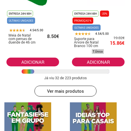
ENTREGA 24H/48H
ENTREGA 24H/48H
-20%
ÚLTIMAS UNIDADES
PROMOÇAO %
ÚLTIMAS UNIDADES
4.54/5.00
4.54/5.00
Meia de Natal
8.50€
19.82€
com pernas de
Suporte para
duende de 46 cm
Árvore de Natal
15.86€
Branco 100 cm
T.Único
ADICIONAR
ADICIONAR
Já viu
32
de 223 produtos
Ver mais produtos