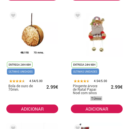
ENTREGA 24H/48H
ENTREGA 24H/48H
ÚLTIMAS UNIDADES
ÚLTIMAS UNIDADES
4.54/5.00
4.54/5.00
Bola de ouro de
Pingente árvore
2.99€
2.99€
70mm.
de Natal Papai
Noel com sinos
19x16 cm
T.Único
ADICIONAR
ADICIONAR