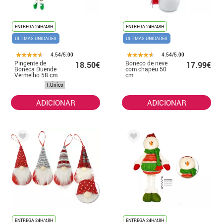
ENTREGA 24H/48H
ENTREGA 24H/48H
ÚLTIMAS UNIDADES
ÚLTIMAS UNIDADES
4.54/5.00
4.54/5.00
Pingente de
Boneco de neve
18.50€
17.99€
Boneca Duende
com chapéu 50
Vermelho 58 cm
cm
T.Único
ADICIONAR
ADICIONAR
ENTREGA 24H/48H
ENTREGA 24H/48H