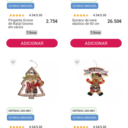
ÚLTIMAS UNIDADES
ÚLTIMAS UNIDADES
4.54/5.00
4.54/5.00
Pingente Árvore
Boneco de neve
2.75€
26.50€
de Natal Gnomo
elástico de 90 cm
em vários
modelos de 22x8
T.Único
T.Único
cm
ADICIONAR
ADICIONAR
ENTREGA 24H/48H
ENTREGA 24H/48H
ÚLTIMAS UNIDADES
ÚLTIMAS UNIDADES
4.54/5.00
4.54/5.00