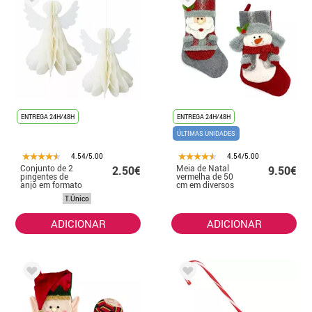
ENTREGA 24H/48H
ENTREGA 24H/48H
ÚLTIMAS UNIDADES
4.54/5.00
4.54/5.00
Conjunto de 2
Meia de Natal
2.50€
9.50€
pingentes de
vermelha de 50
anjo em formato
cm em diversos
de favo de mel,
modelos
T.Único
15 cm
ADICIONAR
ADICIONAR