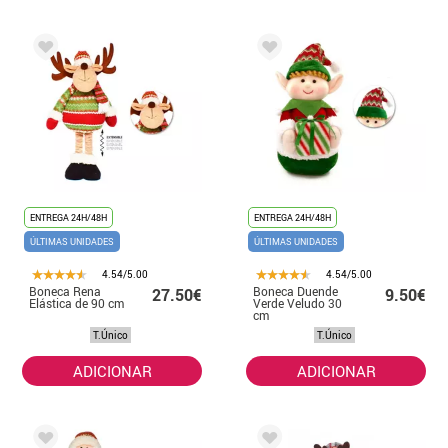
ENTREGA 24H/48H
ENTREGA 24H/48H
ÚLTIMAS UNIDADES
ÚLTIMAS UNIDADES
4.54/5.00
4.54/5.00
Boneca Rena
Boneca Duende
27.50€
9.50€
Elástica de 90 cm
Verde Veludo 30
cm
T.Único
T.Único
ADICIONAR
ADICIONAR