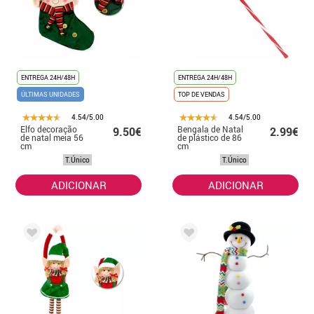
ENTREGA 24H/48H
ENTREGA 24H/48H
ÚLTIMAS UNIDADES
TOP DE VENDAS
4.54/5.00
4.54/5.00
Elfo decoração
Bengala de Natal
9.50€
2.99€
de natal meia 56
de plástico de 86
cm
cm
T.Único
T.Único
ADICIONAR
ADICIONAR