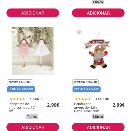
T.Único
variados de 18
cm
ADICIONAR
ADICIONAR
ENTREGA 24H/48H
ENTREGA 24H/48H
ÚLTIMAS UNIDADES
ÚLTIMAS UNIDADES
4.54/5.00
4.54/5.00
Pingentes de
Pendurar a
2.99€
2.99€
anjo sortidos, 17
árvore de Natal
cm
Papai Noel com
sinal 19x16 cm
T.Único
T.Único
ADICIONAR
ADICIONAR