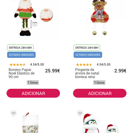
ENTREGA 24H/48H
ENTREGA 24H/48H
ÚLTIMAS UNIDADES
ÚLTIMAS UNIDADES
4.54/5.00
4.54/5.00
Boneco Papai
Pingente de
25.99€
2.99€
Noel Elástico de
árvore de natal
90 cm
boneca rena
vestido 19x16 cm
T.Único
T.Único
ADICIONAR
ADICIONAR