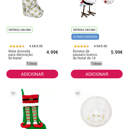
ENTREGA 24H/48H
ENTREGA 24H/48H
ÚLTIMAS UNIDADES
4.54/5.00
4.54/5.00
Meia dourada
Boneca de
4.99€
5.99€
para decoração
pássaro branco
de Natal
de Natal de 18
cm
T.Único
T.Único
ADICIONAR
ADICIONAR