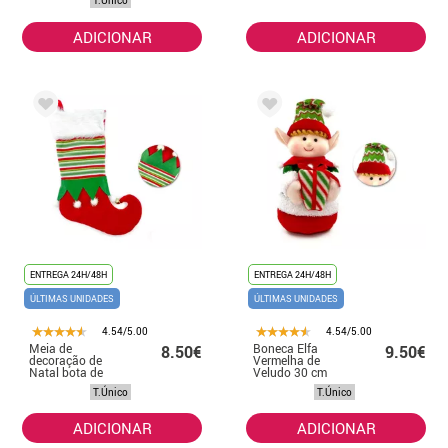
T.Único
ADICIONAR
ADICIONAR
ENTREGA 24H/48H
ENTREGA 24H/48H
ÚLTIMAS UNIDADES
ÚLTIMAS UNIDADES
4.54/5.00
4.54/5.00
Meia de
Boneca Elfa
8.50€
9.50€
decoração de
Vermelha de
Natal bota de
Veludo 30 cm
duende 46 cm
T.Único
T.Único
ADICIONAR
ADICIONAR