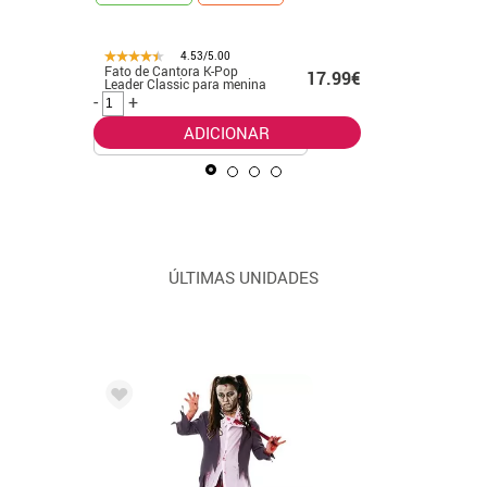
4.53/5.00
Fato de Cantora K-Pop
Fato de p
99€
17.99€
Leader Classic para menina
verde pa
-
+
-
+
ADICIONAR
ÚLTIMAS UNIDADES