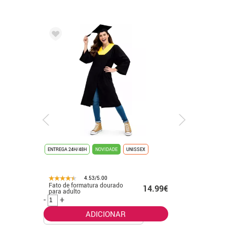
ENTREGA 24H/48H
NOVIDADE
UNISSEX
ENTREGA 24
4.53/5.00
Fato de formatura dourado
Fato de f
.99€
14.99€
para adulto
banhado 
-
+
-
+
ADICIONAR