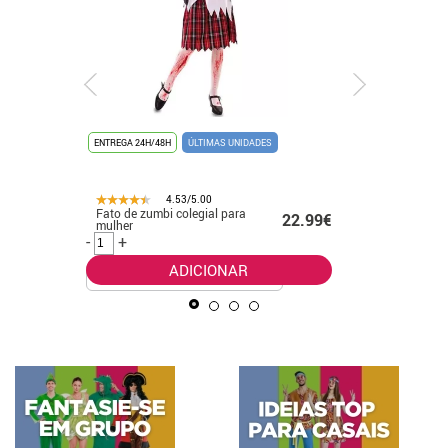
ENTREGA 24H/48H
ÚLTIMAS UNIDADES
ENTREGA 24
UNISSEX
4.53/5.00
Fato de zumbi colegial para
Fato de g
.99€
22.99€
mulher
laranja e
para cria
-
+
-
+
ADICIONAR