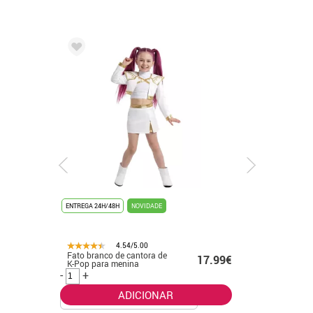
ENTREGA 24H/48H
NOVIDADE
ENTREGA 24
4.54/5.00
Fato branco de cantora de
Fato de f
.99€
17.99€
K-Pop para menina
banhado 
-
+
-
+
ADICIONAR