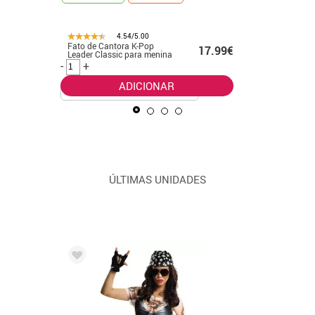
4.54/5.00
Fato de Cantora K-Pop
Fato clás
99€
17.99€
Leader Classic para menina
Pop dour
meninas
-
+
-
+
ADICIONAR
ÚLTIMAS UNIDADES