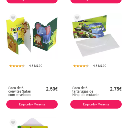
4.54/5.00
4.54/5.00
Saco de 6
Saco de 6
2.50€
2.75€
convites Safari
tartarugas de
com envelopes
Ninja do mutante
Convites
Esgotado - Me avise
Esgotado - Me avise