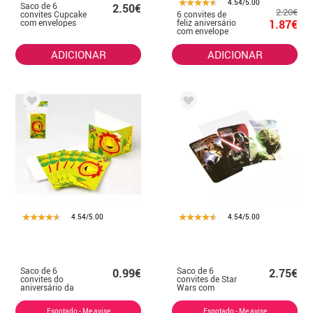
4.54/5.00
Saco de 6
2.50€
2.20€
convites Cupcake
6 convites de
com envelopes
feliz aniversário
1.87€
com envelope
ADICIONAR
ADICIONAR
4.54/5.00
4.54/5.00
Saco de 6
Saco de 6
0.99€
2.75€
convites do
convites de Star
aniversário da
Wars com
selva
envelopes
Esgotado - Me avise
Esgotado - Me avise