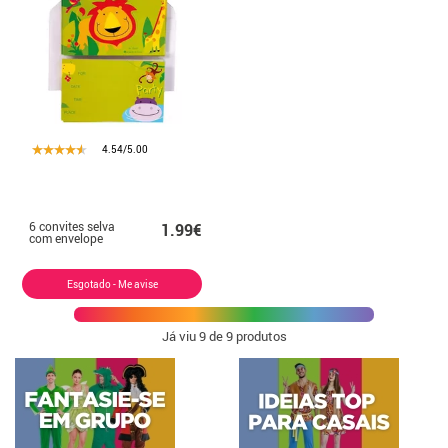
4.54/5.00
6 convites selva
1.99€
com envelope
Esgotado - Me avise
Já viu
9
de 9 produtos