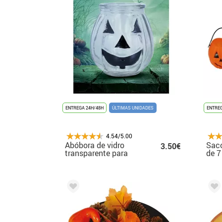
ENTREGA 24H/48H
ÚLTIMAS UNIDADES
ENTREG
4.54/5.00
Abóbora de vidro
Saco
3.50€
transparente para
de 7
vela
Hal