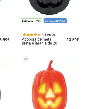
ENTREGA 24H/48H
ÚLTIMAS UNIDADES
4.54/5.00
Abóbora de metal
3.99€
13.50€
preta e laranja de 20
cm com luz