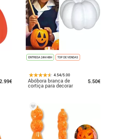
ENTREGA 24H/48H
TOP DE VENDAS
4.54/5.00
Abóbora branca de
2.99€
5.50€
cortiça para decorar
18x10 cm