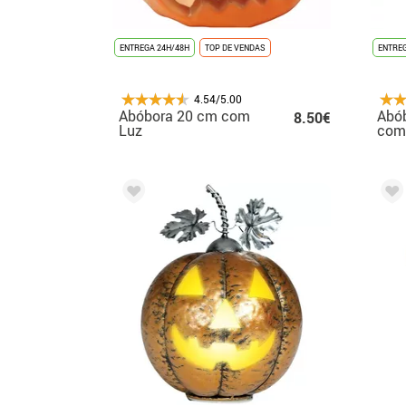
ENTREGA 24H/48H
TOP DE VENDAS
ENTREG
4.54/5.00
Abóbora 20 cm com
Abó
8.50€
Luz
com