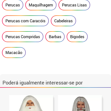
Perucas
Maquilhagem
Perucas Lisas
Perucas com Caracóis
Cabeleiras
Perucas Compridas
Barbas
Bigodes
Macacão
Poderá igualmente interessar-se por