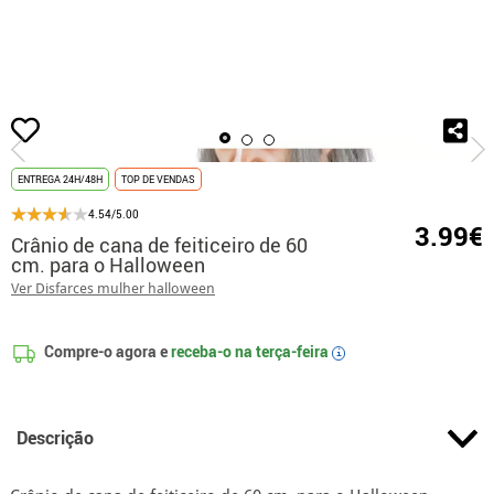
início
Acessórios
Bengalas
Crânio de cana de feiticeiro de 60 cm. para o
ENTREGA 24H/48H
TOP DE VENDAS
4.54/5.00
3.99€
Crânio de cana de feiticeiro de 60
cm. para o Halloween
Ver Disfarces mulher halloween
Compre-o agora e
receba-o na
terça-feira
i
Descrição