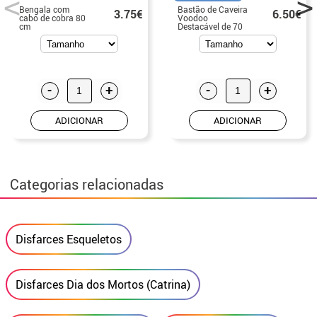
Bengala com
Bastão de Caveira
3.75€
6.50€
cabo de cobra 80
Voodoo
cm
Destacável de 70
cm
-
+
-
+
ADICIONAR
ADICIONAR
Categorias relacionadas
Disfarces Esqueletos
Disfarces Dia dos Mortos (Catrina)