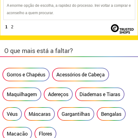
A enorme opção de escolha, a rapidez do processo. Irei voltar a comprar e
aconselho a quem procurar.
1
2
O que mais está a faltar?
Gorros e Chapéus
Acessórios de Cabeça
Maquilhagem
Adereços
Diademas e Tiaras
Véus
Máscaras
Gargantilhas
Bengalas
Macacão
Flores