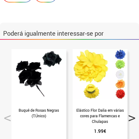
Poderá igualmente interessar-se por
Buquê de Rosas Negras
Elástico Flor Dalia em várias
C
(T.Único)
cores para Flamencas e
Chulapas
1.99€