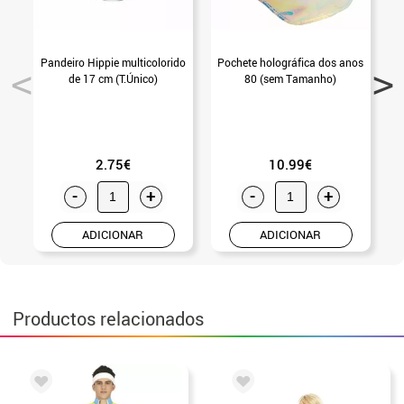
Pandeiro Hippie multicolorido
Pochete holográfica dos anos
C
de 17 cm (T.Único)
80 (sem Tamanho)
2.75€
10.99€
-
+
-
+
ADICIONAR
ADICIONAR
Productos relacionados