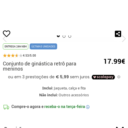
início
Fatos
Fatos Anos 80
Disfarces gimnasta
Conjunto de ginástica
ENTREGA 24H/48H
ÚLTIMAS UNIDADES
4.53/5.00
17.99€
Conjunto de ginástica retrô para
meninos
Inclui
: Jaqueta, calça e fita
Não inclui
: Outros acessórios
Compre-o agora e
receba-o na
terça-feira
i