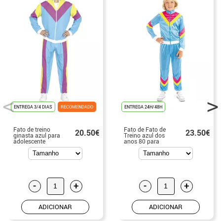
ENTREGA 3/4 DIAS
RECOMENDADO
ENTREGA 24H/48H
Fato de treino
Fato de Fato de
20.50€
23.50€
ginasta azul para
Treino azul dos
adolescente
anos 80 para
menino
-
+
-
+
ADICIONAR
ADICIONAR