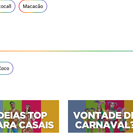
ocall
Macacão
Coco