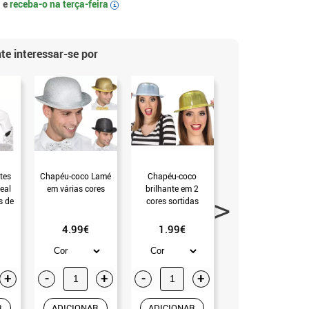
 e
receba-o na
terça-feira
i
te interessar-se por
tes
Chapéu-coco Lamé
Chapéu-coco
Chapéu-coco
eal
em várias cores
brilhante em 2
colorido do
s de
cores sortidas
palhaço (Universal
o)
Adulto)
4.99€
1.99€
2.99€
+
-
+
-
+
-
+
R
ADICIONAR
ADICIONAR
ADICIONAR