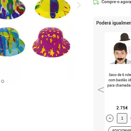
Compre-o agora
Poderá igualmen
Saco de 6 role
com bastão id
para chamada
foto (T.Únic
2.75€
-
ADICIONA