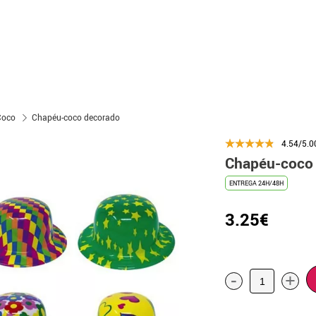
Coco
Chapéu-coco decorado
4.54/5.0
Chapéu-coco
ENTREGA 24H/48H
3.25€
-
+