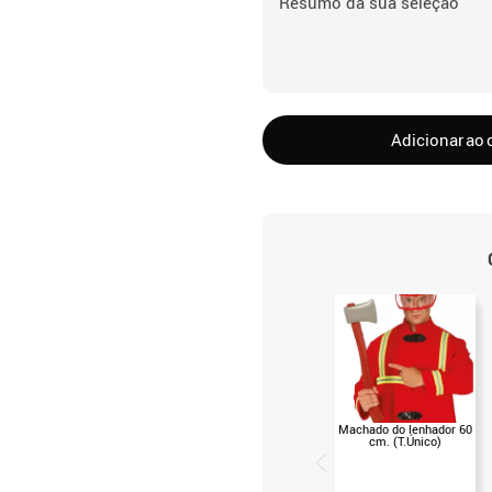
Resumo da sua seleção
Adicionar ao 
Machado do lenhador 60
cm. (T.Único)