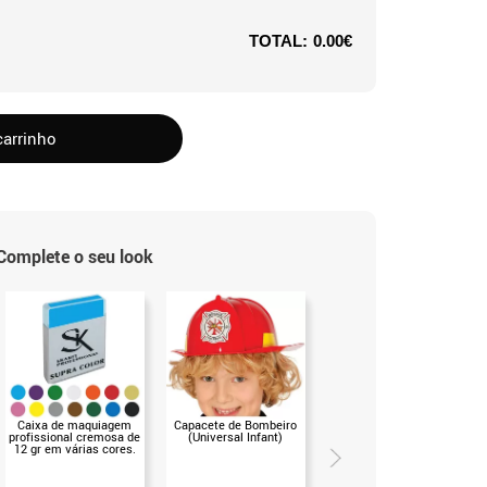
TOTAL:
0.00€
carrinho
Complete o seu look
Caixa de maquiagem
Capacete de Bombeiro
Capacete de bombeiro
profissional cremosa de
(Universal Infant)
com sirene, luz e som
12 gr em várias cores.
(T.Universal)