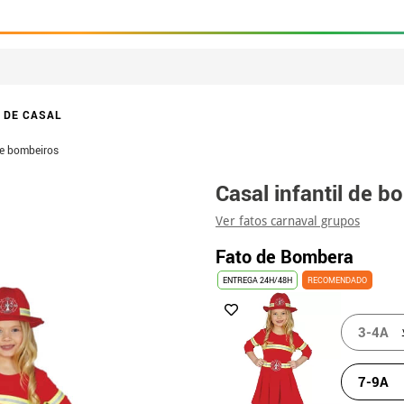
 DE CASAL
de bombeiros
Casal infantil de b
Ver fatos carnaval grupos
Fato de Bombera
ENTREGA 24H/48H
RECOMENDADO
3-4A
7-9A