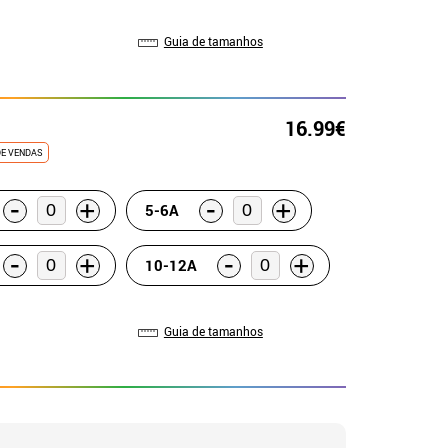
Guia de tamanhos
16.99€
DE VENDAS
-
-
+
+
5-6A
-
-
+
+
10-12A
Guia de tamanhos