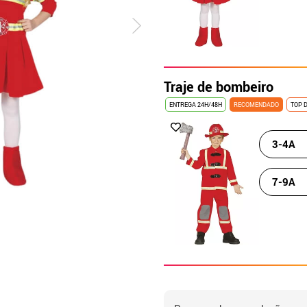
Traje de bombeiro
ENTREGA 24H/48H
RECOMENDADO
TOP 
3-4A
7-9A