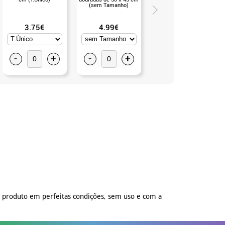
(sem Tamanho)
3.75€
4.99€
7.99€
-
+
-
+
-
+
o produto em perfeitas condições, sem uso e com a