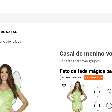
 DE CASAL
o voador e fada
Casal de menino vo
Ver fatos carnaval grupos
Fato de fada mágica pa
ENTREGA 24H/48H
RECOMENDADO
-
S
-
L