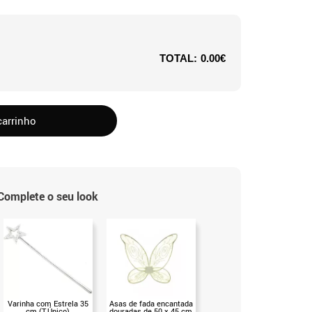
TOTAL:
0.00€
carrinho
Complete o seu look
Varinha com Estrela 35
Asas de fada encantada
Varinha de fada Disney
cm (T.Único)
douradas de 50 x 45 cm
Tinkerbell (T.Único)