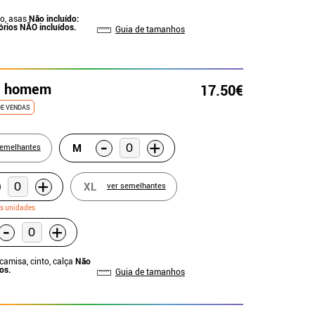
do, asas
Não incluído:
órios NÃO incluídos.
Guia de tamanhos
ra homem
17.50€
DE VENDAS
-
+
M
semelhantes
+
XL
ver semelhantes
s unidades
-
+
 camisa, cinto, calça
Não
dos.
Guia de tamanhos