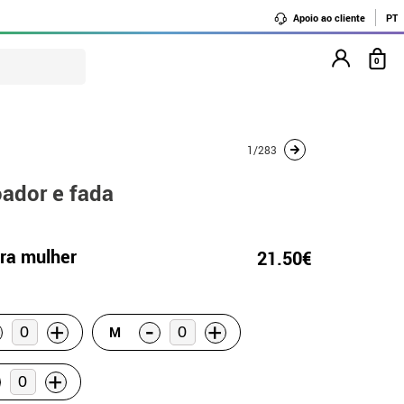
Apoio ao cliente
PT
0
1/283
ador e fada
ra mulher
21.50€
-
+
+
M
+