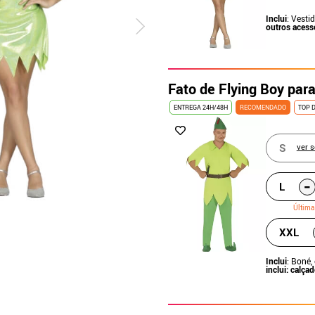
Inclui
: Vesti
outros acess
Fato de Flying Boy pa
ENTREGA 24H/48H
RECOMENDADO
TOP 
S
ver 
-
L
Última
XXL
Inclui
: Boné,
inclui: calça