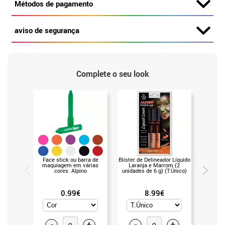
Métodos de pagamento
aviso de segurança
Complete o seu look
Face stick ou barra de
Blister de Delineador Líquido
Liquid
maquiagem em várias
Laranja e Marrom (2
gramas
cores. Alpino
unidades de 6 g) (T.Único)
0.99€
8.99€
-
+
-
+
-