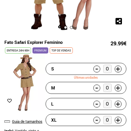
Fato Safari Explorer Feminino
29.99€
ENTREGA 24H/48H
PREMIUM
TOP DE VENDAS
-
+
S
Últimas unidades
-
+
M
-
+
L
-
+
XL
Guia de tamanhos
Inclui
: Vestido, cinto e