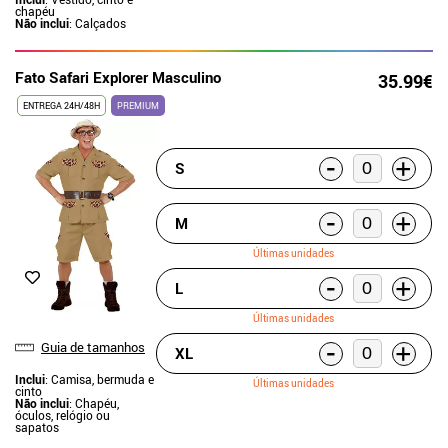
chapéu
Não inclui
: Calçados
Fato Safari Explorer Masculino
35.99€
ENTREGA 24H/48H
PREMIUM
-
+
S
-
+
M
Últimas unidades
-
+
L
Últimas unidades
-
+
Guia de tamanhos
XL
Inclui
: Camisa, bermuda e
Últimas unidades
cinto
Não inclui
: Chapéu,
óculos, relógio ou
sapatos