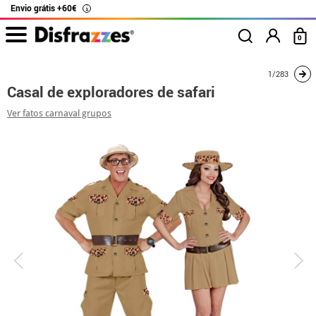
Envio grátis +60€
i
0
início
Fatos
Disfarces para casais
Casal de exploradores de safari
1/283
Casal de exploradores de safari
Ver fatos carnaval grupos