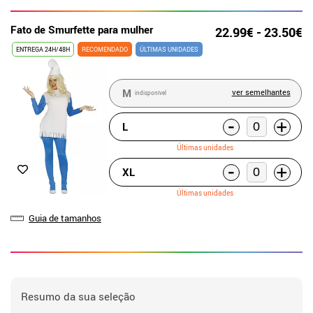
Fato de Smurfette para mulher
22.99€ - 23.50€
ENTREGA 24H/48H
RECOMENDADO
ÚLTIMAS UNIDADES
M
ver semelhantes
indisponível
-
+
L
Últimas unidades
-
+
XL
Últimas unidades
Guia de tamanhos
Resumo da sua seleção