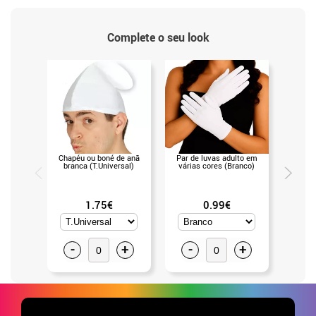
Complete o seu look
Chapéu ou boné de anã
Par de luvas adulto em
Machado 
branca (T.Universal)
várias cores (Branco)
1.75€
0.99€
-
+
-
+
-