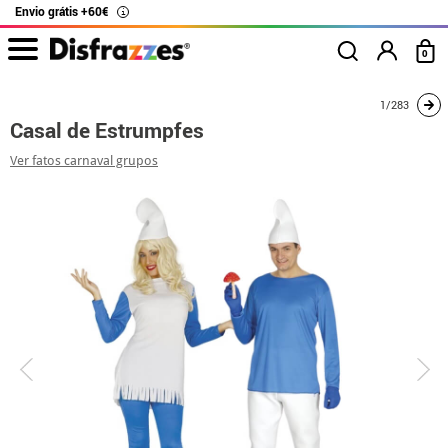
Envio grátis +60€
i
0
início
Fatos
Disfarces para casais
Os Smurfs
Casal de Estrumpfes
1/283
Casal de Estrumpfes
Ver fatos carnaval grupos