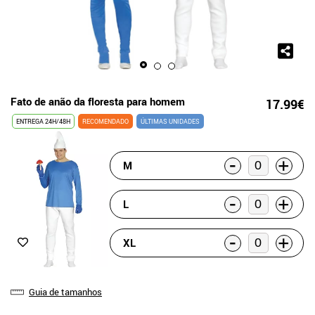
Fato de anão da floresta para homem
17.99€
ENTREGA 24H/48H
RECOMENDADO
ÚLTIMAS UNIDADES
-
+
M
-
+
L
-
+
XL
Guia de tamanhos