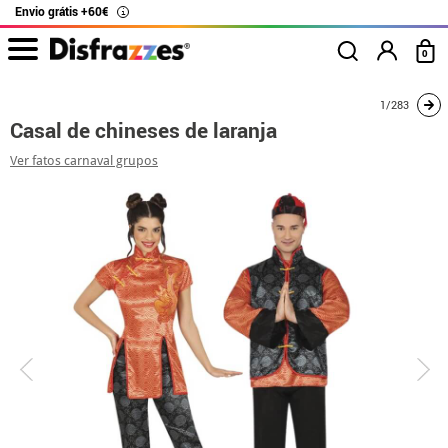
Envio grátis +60€
i
0
início
Fatos
Disfarces para casais
Casal de chineses de laranja
1/283
Casal de chineses de laranja
Ver fatos carnaval grupos