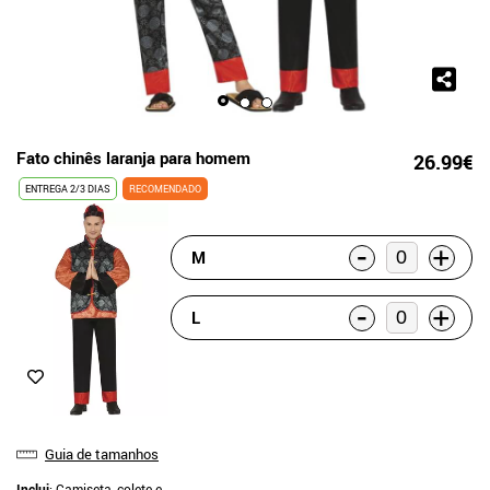
Fato chinês laranja para homem
26.99€
ENTREGA 2/3 DIAS
RECOMENDADO
-
+
M
-
+
L
Guia de tamanhos
Inclui
: Camiseta, colete e