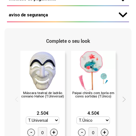
aviso de segurança
Complete o seu look
Máscara teatral de ladrão
Paipai chinês com borla em
Toy Fo
coreano Hahoe (T.Universal)
cores sortidas (T.Único)
65x1
2.50€
4.50€
-
+
-
+
-