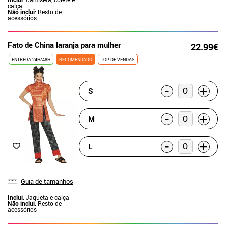
calça
Não inclui
: Resto de
acessórios
Fato de China laranja para mulher
22.99€
ENTREGA 24H/48H
RECOMENDADO
TOP DE VENDAS
-
+
S
-
+
M
-
+
L
Guia de tamanhos
Inclui
: Jaqueta e calça
Não inclui
: Resto de
acessórios