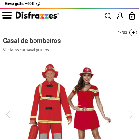
Envio grátis +60€
i
0
início
Fatos
Disfarces para casais
Casal de bombeiros
1/283
Casal de bombeiros
Ver fatos carnaval grupos