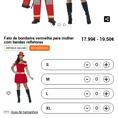
Fato de bombeira vermelha para mulher
17.99€ - 19.50€
com bandas refletoras
ENTREGA 24H/48H
RECOMENDADO
-
+
S
-
+
M
-
+
L
-
+
XL
Guia de tamanhos