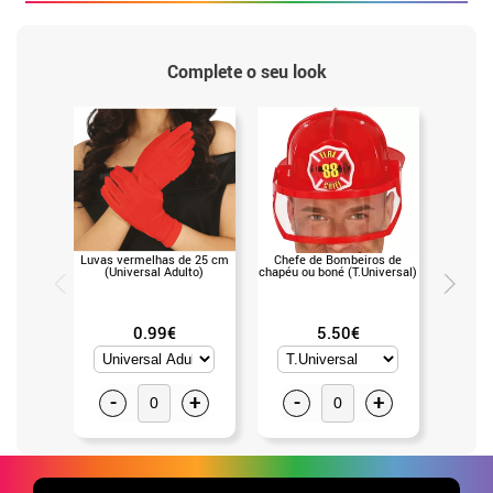
Complete o seu look
Luvas vermelhas de 25 cm
Chefe de Bombeiros de
Paleta
(Universal Adulto)
chapéu ou boné (T.Universal)
água de
(s
0.99€
5.50€
-
+
-
+
-