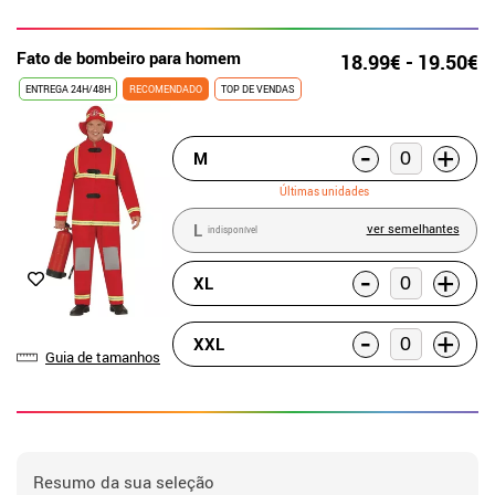
Fato de bombeiro para homem
18.99€ - 19.50€
ENTREGA 24H/48H
RECOMENDADO
TOP DE VENDAS
-
+
M
Últimas unidades
L
ver semelhantes
indisponível
-
+
XL
-
+
XXL
Guia de tamanhos
Resumo da sua seleção